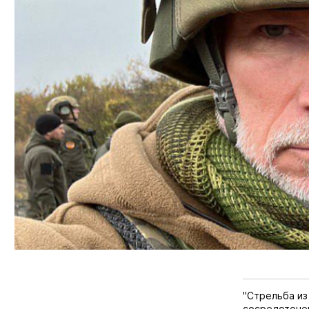
"Стрельба из
сосредоточен