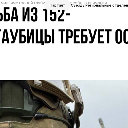
2-миллиметровой гаубицы требует особого внимания
Партия
Съезды
Региональные отделен
БА ИЗ 152-
АУБИЦЫ ТРЕБУЕТ О