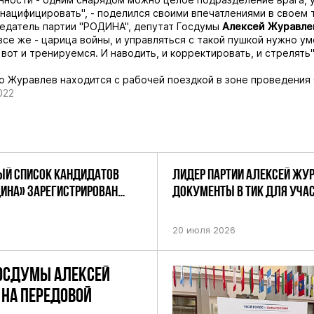
нацифицировать", - поделился своими впечатлениями в своем 
едатель партии "РОДИНА", депутат Госдумы
Алексей
Журавле
все же - царица войны, и управляться с такой пушкой нужно у
вот и тренируемся. И наводить, и корректировать, и стрелять"
о Журавлев находится с рабочей поездкой в зоне проведения
022
Й СПИСОК КАНДИДАТОВ
ЛИДЕР ПАРТИИ АЛЕКСЕЙ ЖУ
ДИНА» ЗАРЕГИСТРИРОВАН
ДОКУМЕНТЫ В ТИК ДЛЯ УЧАС
НИЕМ ЦИК РФ
ПРЕДСТОЯЩИХ ВЫБОРАХ ДЕП
ПО НЕФТЕКАМСКОМУ ОДНОМ
20 июля 2026
ОКРУГУ
ОСДУМЫ АЛЕКСЕЙ
НА ПЕРЕДОВОЙ