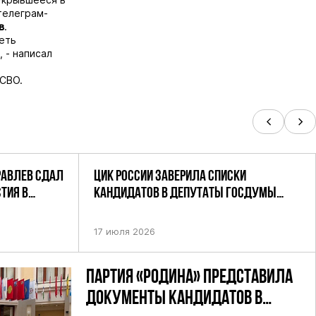
телеграм-
в
.
меть
, - написал
 СВО.
РАВЛЕВ СДАЛ
ЦИК РОССИИ ЗАВЕРИЛА СПИСКИ
ТИЯ В
КАНДИДАТОВ В ДЕПУТАТЫ ГОСДУМЫ
УТАТОВ ГД
ДЕВЯТОГО СОЗЫВА ПАРТИИ «РОДИНА»
АНДАТНОМУ
17 июля 2026
ПАРТИЯ «РОДИНА» ПРЕДСТАВИЛА
ДОКУМЕНТЫ КАНДИДАТОВ В