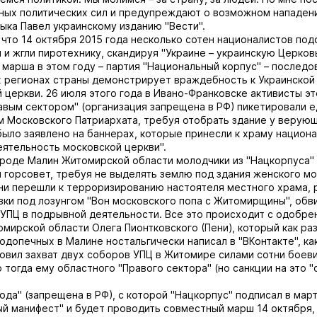
зных политических сил и предупреждают о возможном нападении
ыка Павел украинскому изданию "Вести".
 что 14 октября 2015 года несколько сотен националистов под
 и жгли пиротехнику, скандируя "Украине – украинскую Церковь
 марша в этом году – партия "Национальный корпус" – последо
 регионах страны демонстрирует враждебность к Украинской
 церкви. 26 июля этого года в Ивано-Франковске активисты эт
авым сектором" (организация запрещена в РФ) пикетировали 
м Московского Патриархата, требуя отобрать здание у верующ
было заявлено на баннерах, которые принесли к храму национа
еятельность московской церкви".
ороде Малин Житомирской области молодчики из "Нацкорпуса"
 горсовет, требуя не выделять землю под здания женского м
ни перешли к терроризированию настоятеля местного храма, 
вки под лозунгом "Вон московского попа с Житомирщины", об
УПЦ в подрывной деятельности. Все это происходит с одобре
омирской области Олега Пионтковского (Пени), который как раз
одопечных в Малине ностальгически написал в "ВКонтакте", ка
товил захват двух соборов УПЦ в Житомире силами сотни боеви
 тогда ему областного "Правого сектора" (но санкции на это "
ода" (запрещена в РФ), с которой "Нацкорпус" подписал в март
й манифест" и будет проводить совместный марш 14 октября,