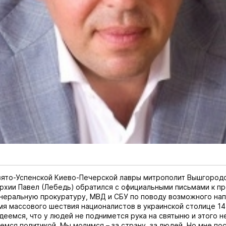
ято-Успенской Киево-Печерской лавры митрополит Вышгородс
рхии Павел (Лебедь)
обратился
с официальными письмами к пр
енеральную прокуратуру, МВД и СБУ по поводу возможного нап
мя массового шествия националистов в украинской столице 14
деемся, что у людей не поднимется рука на святыню и этого не
емся политикой. Мы молимся – за страну, за людей. Но мне по