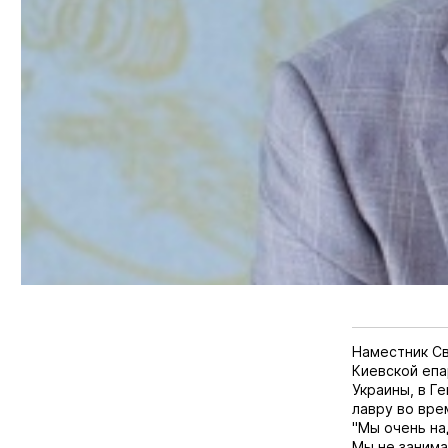
Наместник Св
Киевской епа
Украины, в Г
лавру во вре
"Мы очень на
Мы не занима