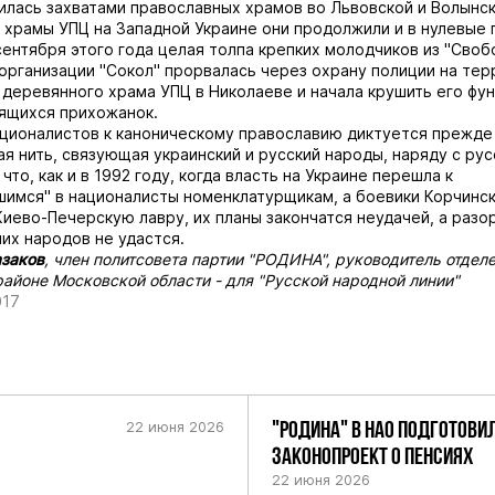
илась захватами православных храмов во Львовской и Волынск
 храмы УПЦ на Западной Украине они продолжили и в нулевые 
 сентября этого года целая толпа крепких молодчиков из "Своб
рганизации "Сокол" прорвалась через охрану полиции на те
деревянного храма УПЦ в Николаеве и начала крушить его фу
ящихся прихожанок.
ционалистов к каноническому православию диктуется прежде 
ная нить, связующая украинский и русский народы, наряду с ру
что, как и в 1992 году, когда власть на Украине перешла к
имся" в националисты номенклатурщикам, а боевики Корчинс
иево-Печерскую лавру, их планы закончатся неудачей, а разо
их народов не удастся.
заков
, член политсовета партии "РОДИНА", руководитель отделе
айоне Московской области - для
"Русской народной линии"
017
22 июня 2026
"РОДИНА" В НАО ПОДГОТОВИ
ЗАКОНОПРОЕКТ О ПЕНСИЯХ
22 июня 2026