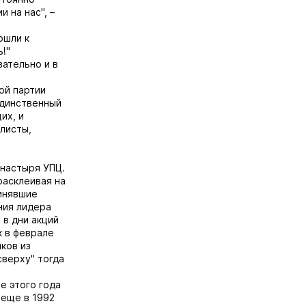
 на нас", –
ошли к
!"
вательно и в
ой партии
единственный
их, и
листы,
онастыря УПЦ.
расклеивая на
винявшие
ния лидера
 в дни акций
к в феврале
ков из
сверху" тогда
е этого года
 еще в 1992