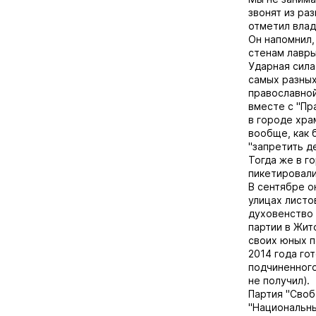
звонят из ра
отметил влад
Он напомнил,
стенам лавры
Ударная сила
самых разных
православной
вместе с "Пр
в городе хра
вообще, как 
"запретить д
Тогда же в г
пикетировали
В сентябре о
улицах листо
духовенство 
партии в Жит
своих юных п
2014 года го
подчиненного
не получил).
Партия "Своб
"Национальны