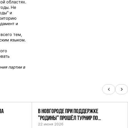
ой областях.
годы. Не
оды" и
рриторию
ндамент и
всего тем,
сским языком.
кого
рвать
ния партии в
ЛА
В НОВГОРОДЕ ПРИ ПОДДЕРЖКЕ
"РОДИНЫ" ПРОШЁЛ ТУРНИР ПО
ШАХМАТАМ СРЕДИ СИЛОВИКОВ
22 июня 2026