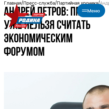
Главная
Пресс-служба
Партийная хроника
Анд
АНДРЕЙ ПЕТРОВ: ПМЭФ
Меню
УЖЕ НЕЛЬЗЯ СЧИТАТЬ
ЭКОНОМИЧЕСКИМ
ФОРУМОМ