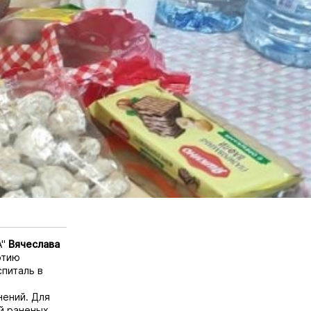
А"
Вячеслава
ртию
спиталь в
нений. Для
й раненых.