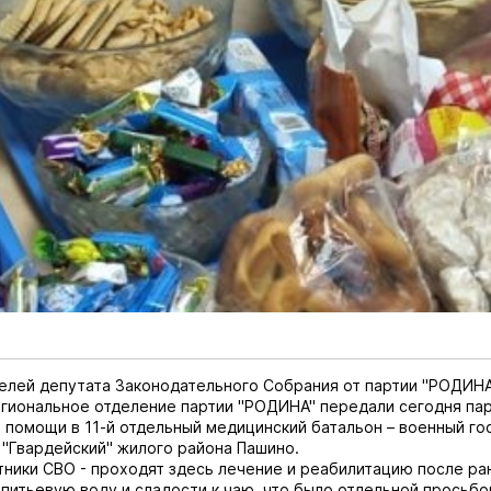
елей депутата Законодательного Собрания от партии "РОДИН
гиональное отделение партии "РОДИНА" передали сегодня па
 помощи в 11-й отдельный медицинский батальон – военный го
"Гвардейский" жилого района Пашино.
тники СВО - проходят здесь лечение и реабилитацию после ра
 питьевую воду и сладости к чаю, что было отдельной просьбо