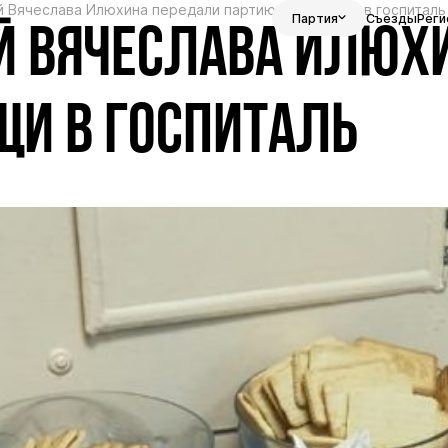
й Вячеслава Илюхина передали партию гумпомощи в госпиталь
Партия
Съезды
Реги
Й ВЯЧЕСЛАВА ИЛЮХ
И В ГОСПИТАЛЬ