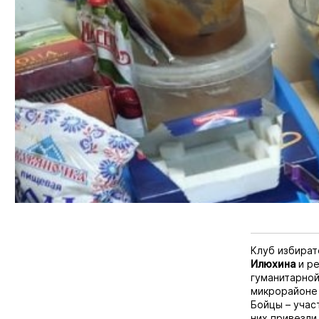
Клуб избират
Илюхина
и ре
гуманитарной
микрорайоне 
Бойцы – учас
них привезли