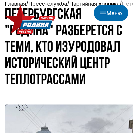
Главная
Пресс-служба
Партийная хроника
Пет
ПЕТЕРБУРГСКАЯ
Меню
"РОДИНА" РАЗБЕРЕТСЯ С
ТЕМИ, КТО ИЗУРОДОВАЛ
ИСТОРИЧЕСКИЙ ЦЕНТР
ТЕПЛОТРАССАМИ