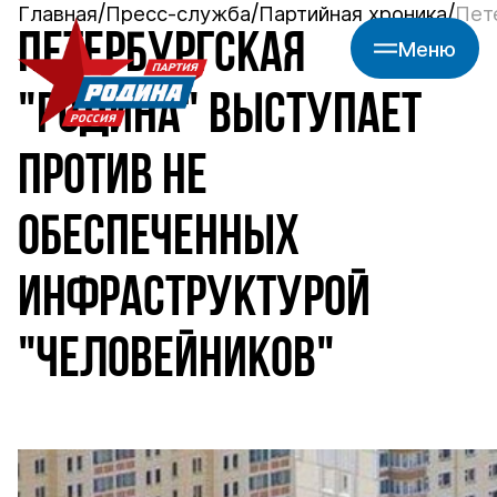
Главная
Пресс-служба
Партийная хроника
Пет
ПЕТЕРБУРГСКАЯ
Меню
"РОДИНА" ВЫСТУПАЕТ
ПРОТИВ НЕ
ОБЕСПЕЧЕННЫХ
ИНФРАСТРУКТУРОЙ
"ЧЕЛОВЕЙНИКОВ"