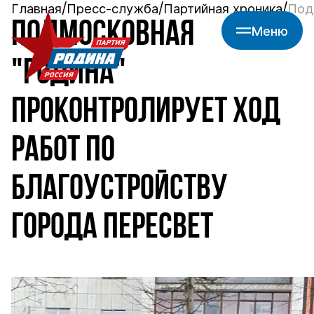
Главная
Пресс-служба
Партийная хроника
Под
ПОДМОСКОВНАЯ
Меню
"РОДИНА"
ПРОКОНТРОЛИРУЕТ ХОД
РАБОТ ПО
БЛАГОУСТРОЙСТВУ
ГОРОДА ПЕРЕСВЕТ