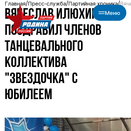
Главная
Пресс-служба
Партийная хроника
Вяч
ВЯЧЕСЛАВ ИЛЮХИН
Меню
ПОЗДРАВИЛ ЧЛЕНОВ
ТАНЦЕВАЛЬНОГО
КОЛЛЕКТИВА
"ЗВЕЗДОЧКА" С
ЮБИЛЕЕМ