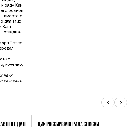
 к ряду Кан
 его родной
 - вместе с
о для этих
м Кант
ушотладца-
 Карл Петер
передал
у нас
о, конечно,
х наук,
Финансового
РАВЛЕВ СДАЛ
ЦИК РОССИИ ЗАВЕРИЛА СПИСКИ