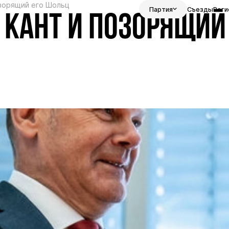
озорящий его Шольц
Партия
Съезды
Реги
 КАНТ И ПОЗОРЯЩИЙ