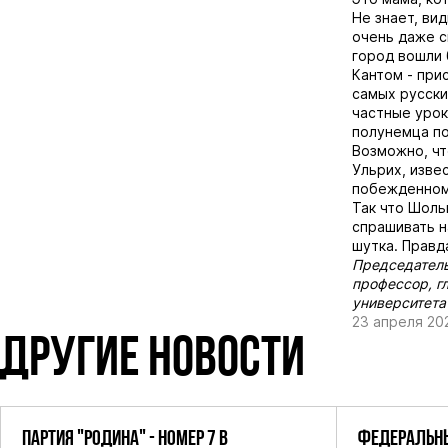
Не знает, ви
очень даже с
город вошли 
Кантом - при
самых русски
частные урок
полунемца по
Возможно, чт
Ульрих, извес
побежденном
Так что Шоль
спрашивать н
шутка. Правд
Председатель
профессор, г
университета
23 апреля 20
ДРУГИЕ НОВОСТИ
ПАРТИЯ "РОДИНА" - НОМЕР 7 В
ФЕДЕРАЛЬНЫ