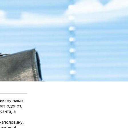
ию ну никак
лаз оденет,
Канта, а
наполовину.
тландец!