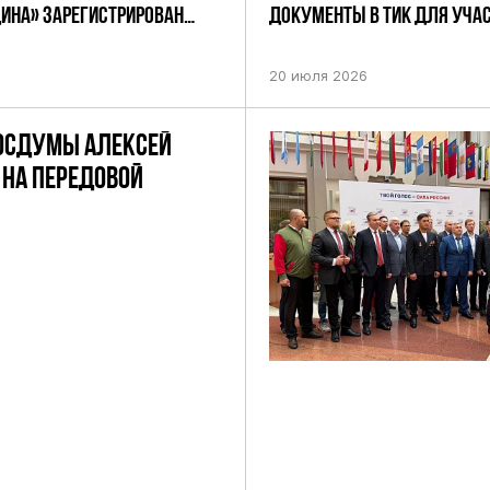
ДИНА» ЗАРЕГИСТРИРОВАН
ДОКУМЕНТЫ В ТИК ДЛЯ УЧАС
НИЕМ ЦИК РФ
ПРЕДСТОЯЩИХ ВЫБОРАХ ДЕП
ПО НЕФТЕКАМСКОМУ ОДНОМ
20 июля 2026
ОКРУГУ
ОСДУМЫ АЛЕКСЕЙ
НА ПЕРЕДОВОЙ