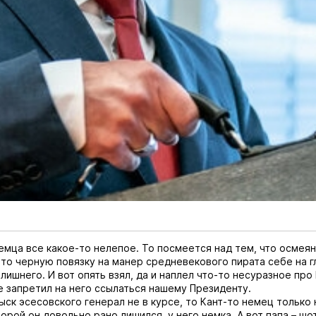
немца все какое-то нелепое. То посмеется над тем, что осмеян
 то черную повязку на манер средневекового пирата себе на г
лишнего. И вот опять взял, да и наплел что-то несуразное про 
е запретил на него ссылаться нашему Президенту.
ыск эсесовского генерал не в курсе, то Кант-то немец только 
торой он довольно рано лишился, у него немка. А вот папа – шо