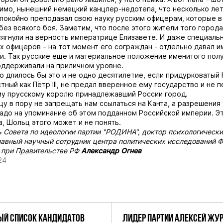
димо, нынешний немецкий канцлер-недотепа, что несколько лет
покойно преподавал свою науку русским офицерам, которые в
без всякого боя. Заметим, что после этого жители того города
сягнули на верность императрице Елизавете. И даже специальн
х офицеров – на тот момент его сограждан - отдельно давал и
и. Так русские еще и материальное положение именитого пол
ддерживали на приличном уровне.
о длилось бы это и не одно десятилетие, если придурковатый
тный как Пётр III, не предал вверенное ему государство и не 
у прусскому королю принадлежавший России город.
цу в пору не запрещать нам ссылаться на Канта, а разрешения 
адо на упоминание об этом подданном Российской империи. Эт
а, Шольц этого может и не понять.
 Совета по идеологии партии "РОДИНА", доктор психологически
лавный научный сотрудник центра политических исследований 
 при Правительстве РФ
Александр Огнев
24
Й СПИСОК КАНДИДАТОВ
ЛИДЕР ПАРТИИ АЛЕКСЕЙ ЖУ