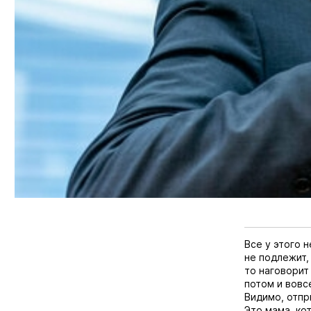
Все у этого 
не подлежит,
то наговорит 
потом и вовс
Видимо, отпр
Это мама, ко