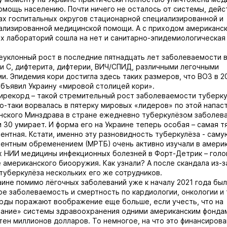
омощь населению. Почти ничего не осталось от системы, дей
ах госпитальных округов стационарной специализированной и
лизированной медицинской помощи. А с приходом американс
х лабораторий сошла на нет и санитарно-эпидемиологическая
неуклонный рост в последние пятнадцать лет заболеваемости 
 и С, дифтерита, дифтерии, ВИЧ/СПИД, различными легочными
и. Эпидемия кори достигла здесь таких размеров, что ВОЗ в 2
бъявил Украину «мировой столицей кори».
ирекорд – такой стремительный рост заболеваемости туберку
о-таки ворвалась в пятерку мировых «лидеров» по этой напас
нского Минздрава в стране ежедневно туберкулёзом заболев
и 30 умирает. И форма его на Украине теперь особая – самая 
ентная. Кстати, именно эту разновидность туберкулёза - сам
ентным обременением (МРТБ) очень активно изучали в амери
 НИИ медицины инфекционных болезней в Форт-Детрик – гол
 американского биооружия. Как узнали? А после скандала из-
туберкулёза нескольких его же сотрудников.
аине помимо лёгочных заболеваний уже к началу 2021 года бы
ре заболеваемость и смертность по кардиологии, онкологии и
рды поражают воображение еще больше, если учесть, что на
ание» системы здравоохранения одними американским фонда
тен миллионов долларов. То немногое, на что это финансиров