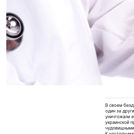
В своем безд
один за друг
уничтожали е
украинской п
чудовищными 
К настоящему