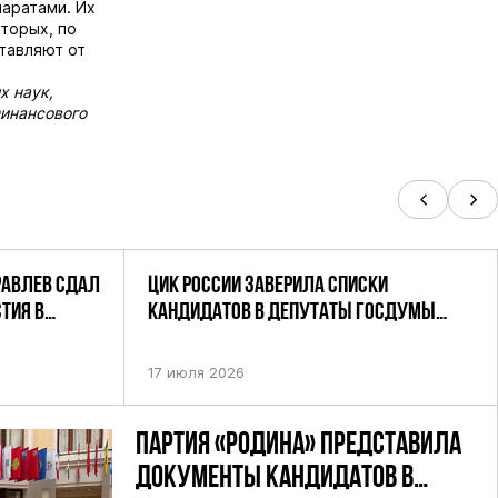
аратами. Их
торых, по
тавляют от
х наук,
Финансового
РАВЛЕВ СДАЛ
ЦИК РОССИИ ЗАВЕРИЛА СПИСКИ
ТИЯ В
КАНДИДАТОВ В ДЕПУТАТЫ ГОСДУМЫ
УТАТОВ ГД
ДЕВЯТОГО СОЗЫВА ПАРТИИ «РОДИНА»
АНДАТНОМУ
17 июля 2026
ПАРТИЯ «РОДИНА» ПРЕДСТАВИЛА
ДОКУМЕНТЫ КАНДИДАТОВ В