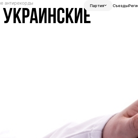
ие антирекорды
Партия
Съезды
Реги
: УКРАИНСКИЕ