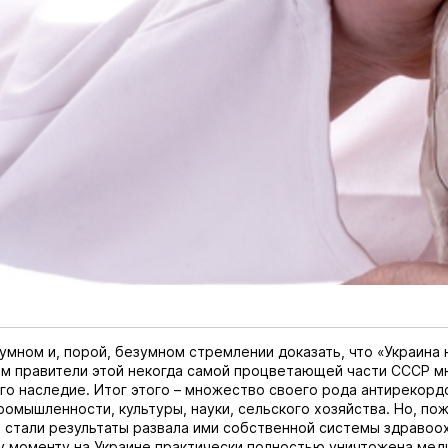
умном и, порой, безумном стремлении доказать, что «Украина 
им правители этой некогда самой процветающей части СССР м
го наследие. Итог этого – множество своего рода антирекорд
ромышленности, культуры, науки, сельского хозяйства. Но, по
стали результаты развала ими собственной системы здравоо
 моменту на Украине практически полностью уничтожена мед