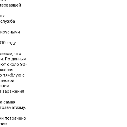
ствовавшей
ких
 служба
вирусными
019 году
лезом, что
ти. По данным
ают около 90-
тяжёлая
ую тяжёлую с
канской
овном
за заражения
ла самая
 травматизму.
ми потрачено
ание