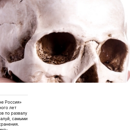
не Россия»
ного лет
ов по развалу
жалуй, самыми
хранения.
ико-