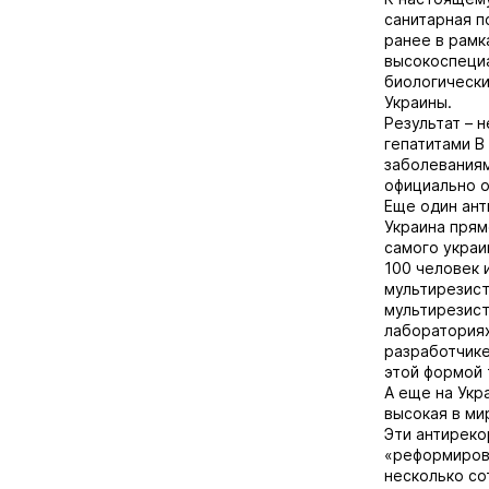
санитарная п
ранее в рамк
высокоспециа
биологически
Украины.
Результат – 
гепатитами В
заболеваниям
официально о
Еще один ант
Украина прям
самого украи
100 человек 
мультирезист
мультирезист
лабораториях
разработчике
этой формой 
А еще на Укр
высокая в ми
Эти антиреко
«реформиров
несколько со