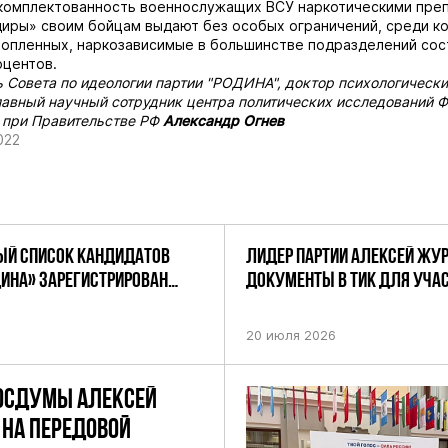
укомплектованность военнослужащих ВСУ наркотическими преп
иры» своим бойцам выдают без особых ограничений, среди ко
опленных, наркозависимые в большинстве подразделений сос
оцентов.
 Совета по идеологии партии "РОДИНА", доктор психологически
лавный научный сотрудник центра политических исследований 
 при Правительстве РФ
Александр Огнев
022
Й СПИСОК КАНДИДАТОВ
ЛИДЕР ПАРТИИ АЛЕКСЕЙ ЖУ
ДИНА» ЗАРЕГИСТРИРОВАН
ДОКУМЕНТЫ В ТИК ДЛЯ УЧАС
НИЕМ ЦИК РФ
ПРЕДСТОЯЩИХ ВЫБОРАХ ДЕП
ПО НЕФТЕКАМСКОМУ ОДНОМ
20 июля 2026
ОКРУГУ
ОСДУМЫ АЛЕКСЕЙ
НА ПЕРЕДОВОЙ