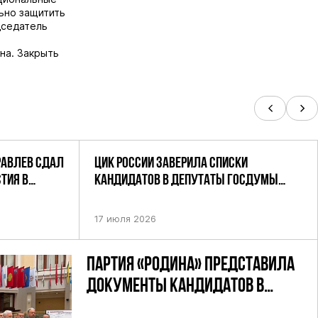
ьно защитить
дседатель
на. Закрыть
РАВЛЕВ СДАЛ
ЦИК РОССИИ ЗАВЕРИЛА СПИСКИ
ТИЯ В
КАНДИДАТОВ В ДЕПУТАТЫ ГОСДУМЫ
УТАТОВ ГД
ДЕВЯТОГО СОЗЫВА ПАРТИИ «РОДИНА»
АНДАТНОМУ
17 июля 2026
ПАРТИЯ «РОДИНА» ПРЕДСТАВИЛА
ДОКУМЕНТЫ КАНДИДАТОВ В
ДЕПУТАТЫ ГД РФ ДЕВЯТОГО