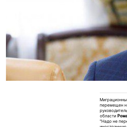
Миграционный
перемещен на
руководитель
области
Рома
"Надо не пер
иностранную 