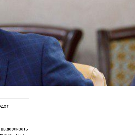
удет
 выдавливать
ациональные