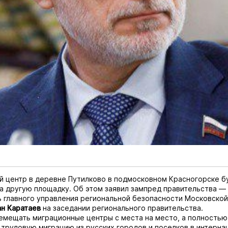
 центр в деревне Путилково в подмосковном Красногорске б
 другую площадку. Об этом заявил зампред правительства —
 главного управления региональной безопасности Московской
н Каратаев
на заседании регионального правительства.
емещать миграционные центры с места на место, а полностью
трудовую миграцию из русских городов и поселков в интерн