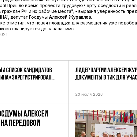
ря! Пришло время провести трудовую черту оседлости и реал
 граждан РФ и их рабочие места", - выразил уверенность пре
НА", депутат Госдумы
Алексей Журавлев
.
же отметил, что новая площадка для размещения уже подобра
лково планируется до начала зимы.
2021
Й СПИСОК КАНДИДАТОВ
ЛИДЕР ПАРТИИ АЛЕКСЕЙ ЖУ
ДИНА» ЗАРЕГИСТРИРОВАН
ДОКУМЕНТЫ В ТИК ДЛЯ УЧАС
НИЕМ ЦИК РФ
ПРЕДСТОЯЩИХ ВЫБОРАХ ДЕП
ПО НЕФТЕКАМСКОМУ ОДНОМ
20 июля 2026
ОКРУГУ
ОСДУМЫ АЛЕКСЕЙ
НА ПЕРЕДОВОЙ