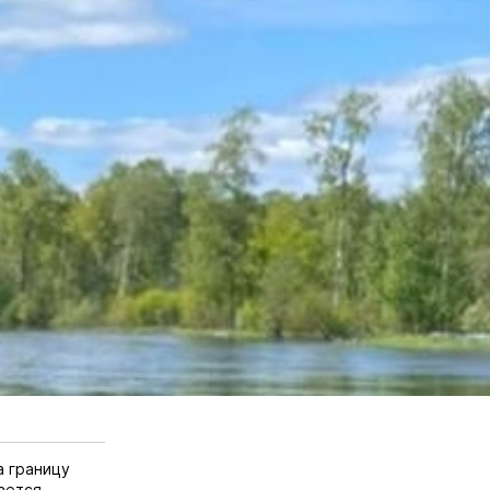
а границу
ается