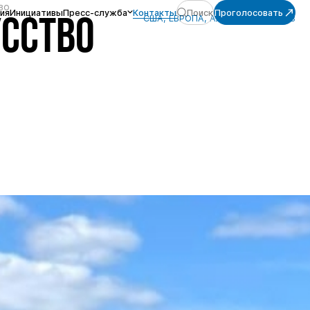
во
ия
Инициативы
Пресс-служба
Контакты
Поиск
Проголосовать
США, ЕВРОПА, АЛЕКСАНДР ОГНЁВ
УССТВО