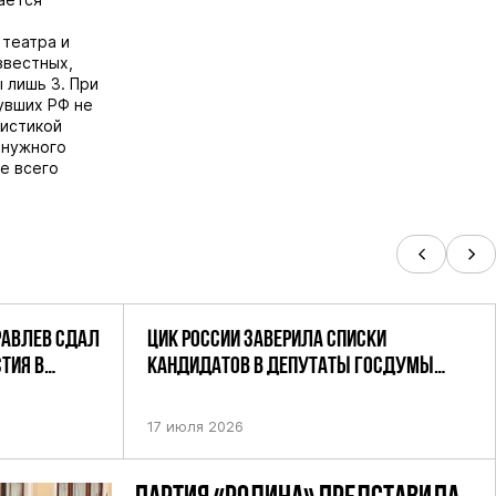
 театра и
звестных,
 лишь 3. При
нувших РФ не
тистикой
енужного
е всего
РАВЛЕВ СДАЛ
ЦИК РОССИИ ЗАВЕРИЛА СПИСКИ
ТИЯ В
КАНДИДАТОВ В ДЕПУТАТЫ ГОСДУМЫ
УТАТОВ ГД
ДЕВЯТОГО СОЗЫВА ПАРТИИ «РОДИНА»
АНДАТНОМУ
17 июля 2026