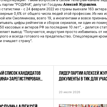
ь партии "РОДИНА", депутат Госдумы
Алексей Журавлев
.
 статистики - с 24 февраля 2022 из страны выехали 163 актера
мизерные 0,6% от общего числа людей этой профессии. Из них и
вой или Смолянинова, всего 19, а иноагентами и вовсе признаны
читывать цифры рейтингов и сборов сериалов, ни один из поки
 50 кассовых и актеров РФ за последние 10 лет", - делится ста
елает вывод: "Получается, индустрия просто избавилась от н
длого и всегда готового на предательство. Спецоперация кром
и очищает страну".
Й СПИСОК КАНДИДАТОВ
ЛИДЕР ПАРТИИ АЛЕКСЕЙ ЖУ
ДИНА» ЗАРЕГИСТРИРОВАН
ДОКУМЕНТЫ В ТИК ДЛЯ УЧАС
НИЕМ ЦИК РФ
ПРЕДСТОЯЩИХ ВЫБОРАХ ДЕП
ПО НЕФТЕКАМСКОМУ ОДНОМ
20 июля 2026
ОКРУГУ