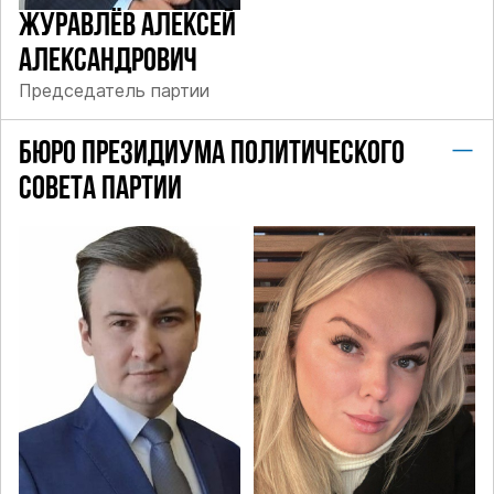
Секретарь политсовета
05
ЖУРАВЛЁВ АЛЕКСЕЙ
АЛЕКСАНДРОВИЧ
Политический совет партии
06
Председатель партии
Центральная контрольно-
07
БЮРО ПРЕЗИДИУМА ПОЛИТИЧЕСКОГО
ревизионная комиссия партии
СОВЕТА ПАРТИИ
Исполнительный комитет
08
Советы Партии
09