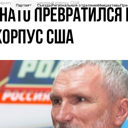
вратился в оккупационный корпус США
Партия
Съезды
Региональные отделения
Инициативы
Пре
НАТО ПРЕВРАТИЛСЯ 
КОРПУС США