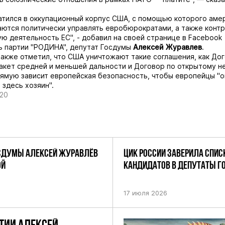
тился в оккупационный корпус США, с помощью которого аме
ются политически управлять евробюрократами, а также конт
ю деятельность ЕС", - добавил на своей странице в Facebook
ь партии "РОДИНА", депутат Госдумы
Алексей Журавлев
.
акже отметил, что США уничтожают такие соглашения, как До
акет средней и меньшей дальности и Договор по открытому не
ямую зависит европейская безопасность, чтобы европейцы "
 здесь хозяин".
020
СДУМЫ АЛЕКСЕЙ ЖУРАВЛЁВ
ЦИК РОССИИ ЗАВЕРИЛА СПИС
ОЙ
КАНДИДАТОВ В ДЕПУТАТЫ 
ДЕВЯТОГО СОЗЫВА ПАРТИИ «
17 июля 2026