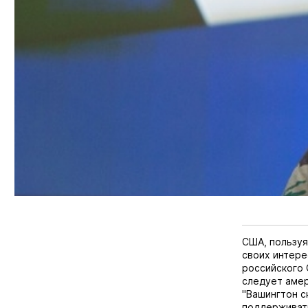
США, пользуя
своих интере
российского
следует амер
"Вашингтон с
поддерживать