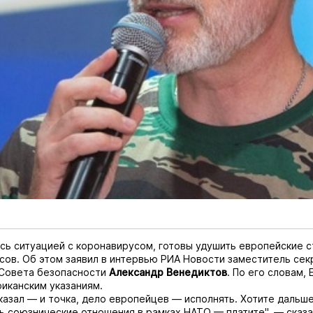
сь ситуацией с коронавирусом, готовы удушить европейские 
сов. Об этом заявил в интервью РИА Новости заместитель се
 Совета безопасности
Александр Венедиктов
. По его словам,
иканским указаниям.
казал — и точка, дело европейцев — исполнять. Хотите дальш
 союзнические отношения в рамках НАТО — платите", — сказ