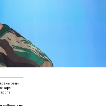
страны ради
кретаря
 Европа
е
ал собеседник