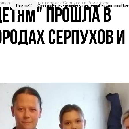
рошла в подмосковных городах Серпухов и Раменское
Партия
Съезды
Региональные отделения
Инициативы
Пре
ДЕТЯМ" ПРОШЛА В
РОДАХ СЕРПУХОВ И