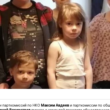
и парткомиссий по НКО
Максим Авдеев
и парткомиссии по об
гений
Вахмистров
вместе с командой посетили общественную