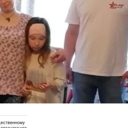
щественному
 организацию