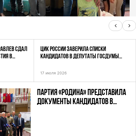
РАВЛЕВ СДАЛ
ЦИК РОССИИ ЗАВЕРИЛА СПИСКИ
ТИЯ В
КАНДИДАТОВ В ДЕПУТАТЫ ГОСДУМЫ
УТАТОВ ГД
ДЕВЯТОГО СОЗЫВА ПАРТИИ «РОДИНА»
АНДАТНОМУ
17 июля 2026
ПАРТИЯ «РОДИНА» ПРЕДСТАВИЛА
ДОКУМЕНТЫ КАНДИДАТОВ В
ДЕПУТАТЫ ГД РФ ДЕВЯТОГО
СОЗЫВА В ЦИК РФ