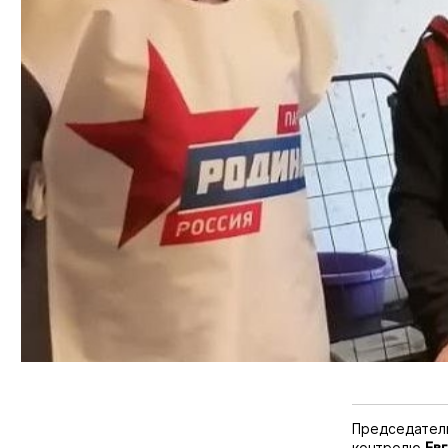
Председател
контролю
Ев