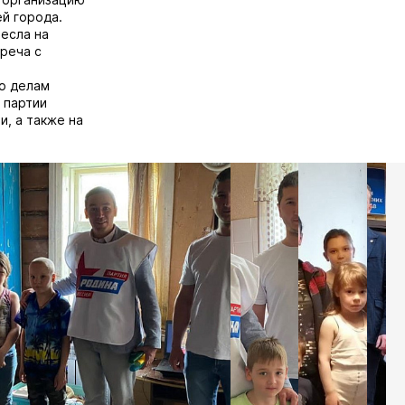
й города.
есла на
реча с
по делам
 партии
, а также на