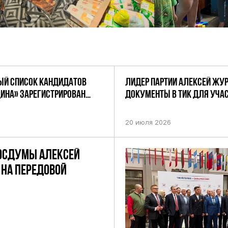
Й СПИСОК КАНДИДАТОВ
ЛИДЕР ПАРТИИ АЛЕКСЕЙ ЖУ
ДИНА» ЗАРЕГИСТРИРОВАН
ДОКУМЕНТЫ В ТИК ДЛЯ УЧАС
НИЕМ ЦИК РФ
ПРЕДСТОЯЩИХ ВЫБОРАХ ДЕП
ПО НЕФТЕКАМСКОМУ ОДНОМ
20 июля 2026
ОКРУГУ
ОСДУМЫ АЛЕКСЕЙ
НА ПЕРЕДОВОЙ