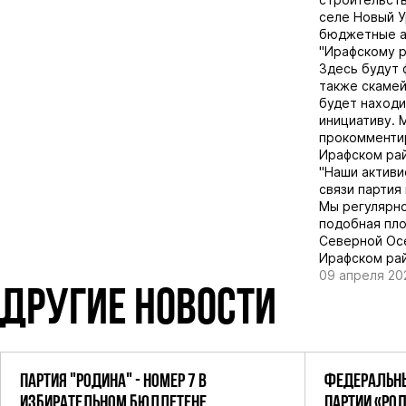
селе Новый У
бюджетные ас
"Ирафскому р
Здесь будут 
также скамей
будет находи
инициативу. 
прокомментир
Ирафском рай
"Наши активи
связи партия
Мы регулярно
подобная пло
Северной Осе
Ирафском рай
09 апреля 20
ДРУГИЕ НОВОСТИ
ПАРТИЯ "РОДИНА" - НОМЕР 7 В
ФЕДЕРАЛЬНЫ
ИЗБИРАТЕЛЬНОМ БЮЛЛЕТЕНЕ
ПАРТИИ «РО