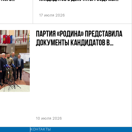
УТАТОВ ГД
ДЕВЯТОГО СОЗЫВА ПАРТИИ «РОДИНА»
АНДАТНОМУ
17 июля 2026
ПАРТИЯ «РОДИНА» ПРЕДСТАВИЛА
ДОКУМЕНТЫ КАНДИДАТОВ В
ДЕПУТАТЫ ГД РФ ДЕВЯТОГО
СОЗЫВА В ЦИК РФ
10 июля 2026
КОНТАКТЫ