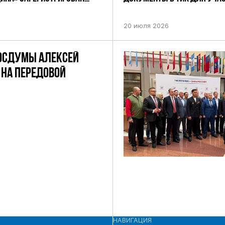
НИЕМ ЦИК РФ
ПРЕДСТОЯЩИХ ВЫБОРАХ ДЕП
ПО НЕФТЕКАМСКОМУ ОДНОМ
20 июля 2026
ОКРУГУ
ОСДУМЫ АЛЕКСЕЙ
НА ПЕРЕДОВОЙ
НАВИГАЦИЯ