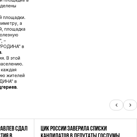
ыделены
й площадки.
риметру, а
й, площадка
полезную
, –
"РОДИНА" в
в
.
я. В этой
населению.
 каждая
тию жителей
ОДИНА" в
дгериев
.
РАВЛЕВ СДАЛ
ЦИК РОССИИ ЗАВЕРИЛА СПИСКИ
ТИЯ В
КАНДИДАТОВ В ДЕПУТАТЫ ГОСДУМЫ