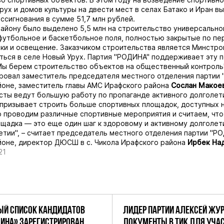
рух и домов культуры на двести мест в селах Батако и Иран в
сигнования в сумме 51,7 млн рублей.
айону было выделено 5,5 млн на строительство универсально
футбольное и баскетбольное поля, полностью закрытые по пе
ки и освещение. Заказчиком строительства является Минстро
ться в селе Новый Урух. Партия "РОДИНА" поддерживает эту 
Мы берем строительство объектов на общественный контроль"
овал заместитель председателя местного отделения партии 
оне, заместитель главы АМС Ирафского района
Сослан
Макое
сты ведут большую работу по пропаганде активного долголети
 призывает строить больше спортивных площадок, доступных 
 проводим различные спортивные мероприятия и считаем, что
щадка — это еще один шаг к здоровому и активному долголе
тии", – считает председатель местного отделения партии "Р
оне, директор ДЮСШ в с. Чикола Ирафского района
Ирбек На
21
Й СПИСОК КАНДИДАТОВ
ЛИДЕР ПАРТИИ АЛЕКСЕЙ ЖУ
ДИНА» ЗАРЕГИСТРИРОВАН
ДОКУМЕНТЫ В ТИК ДЛЯ УЧАС