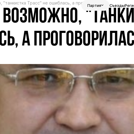
, "танкистка Трасс" не ошиблась, а проговорилась
Партия
Съезды
Реги
 ВОЗМОЖНО, "ТАНК
СЬ, А ПРОГОВОРИЛА