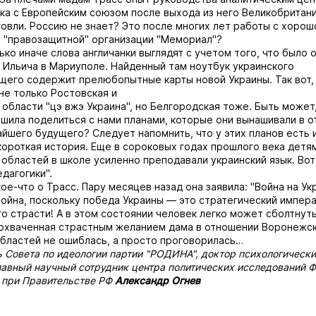
а с Европейским союзом после выхода из него Великобритани
овли. Россию не знает? Это после многих лет работы с хорош
 "правозащитной" организации "Мемориал"?
ько иначе слова англичанки выглядят с учетом того, что было
. Ильича в Мариуполе. Найденный там ноутбук украинского
его содержит прелюбопытные карты новой Украины. Так вот,
 не только Ростовская и
области "цэ вжэ Украина", но Белгородская тоже. Быть может
шила поделиться с нами планами, которые они вынашивали в 
йшего будущего? Следует напомнить, что у этих планов есть 
короткая история. Еще в сороковых годах прошлого века дет
 областей в школе усиленно преподавали украинский язык. Вот
дагогики".
ое-что о Трасс. Пару месяцев назад она заявила: "Война на Ук
ойна, поскольку победа Украины — это стратегический импера
ого страсти! А в этом состоянии человек легко может сболтнуть
охваченная страстным желанием дама в отношении Воронежск
бластей не ошиблась, а просто проговорилась…
 Совета по идеологии партии "РОДИНА", доктор психологически
лавный научный сотрудник центра политических исследований 
 при Правительстве РФ
Александр Огнев