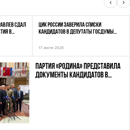
РАВЛЕВ СДАЛ
ЦИК РОССИИ ЗАВЕРИЛА СПИСКИ
ТИЯ В
КАНДИДАТОВ В ДЕПУТАТЫ ГОСДУМЫ
УТАТОВ ГД
ДЕВЯТОГО СОЗЫВА ПАРТИИ «РОДИНА»
АНДАТНОМУ
17 июля 2026
ПАРТИЯ «РОДИНА» ПРЕДСТАВИЛА
ДОКУМЕНТЫ КАНДИДАТОВ В
ДЕПУТАТЫ ГД РФ ДЕВЯТОГО
СОЗЫВА В ЦИК РФ