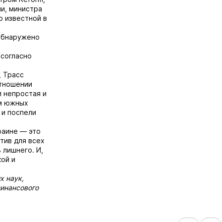
и, министра
о известной в
 обнаружено
 согласно
, Трасс
отношении
и непростая и
ям южных
 и поспели
раине — это
тив для всех
 лишнего. И,
ой и
х наук,
Финансового