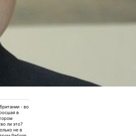
британии - во
росшая в
отором
во ли это?
олько не в
тром Reform,