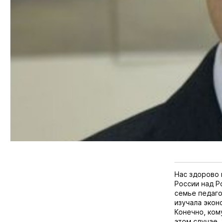
Нас здорово 
России над Р
семье педаго
изучала экон
Конечно, кому
этом случае.