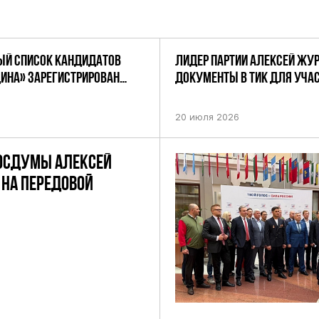
Й СПИСОК КАНДИДАТОВ
ЛИДЕР ПАРТИИ АЛЕКСЕЙ ЖУ
ДИНА» ЗАРЕГИСТРИРОВАН
ДОКУМЕНТЫ В ТИК ДЛЯ УЧАС
НИЕМ ЦИК РФ
ПРЕДСТОЯЩИХ ВЫБОРАХ ДЕП
ПО НЕФТЕКАМСКОМУ ОДНОМ
20 июля 2026
ОКРУГУ
ОСДУМЫ АЛЕКСЕЙ
НА ПЕРЕДОВОЙ