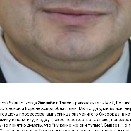
позабавило, когда
Элизабет Трасс
- руководитель МИД Велико
остовской и Воронежской областями. Мы тогда удивлялись: вы
гов дочь профессора, выпускница знаменитого Оксфорда, в к
омику и политику, и вдруг такое невежество! Однако, невежест
-то приятно думать, что "ну какие же они тупые". Бывает. Но т
 За плечами мадам Трасс опыт руководства аналитическим цен