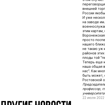
переговорщик
внешней торг
России якобы
И уже нескол
на заводе им
военнослужащ
этим картам,
Воронежская 
просто поспе
нашего ближа
не такаю уж 
районов этих
плоды той "пе
Теперь еще к
наша общая в
нас". Как мн
быть может, 
Ростовской о
Председатель
профессор, г
университета
22 июля 2022