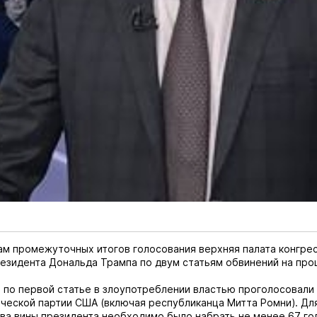
ам промежуточных итогов голосования верхняя палата конгре
езидента Дональда Трампа по двум статьям обвинений на про
 по первой статье в злоупотреблении властью проголосовали
ческой партии США (включая республиканца Митта Ромни). Дл
ва вины президента необходимо было набрать не менее 67 го