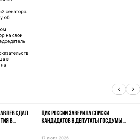
52 сенатора.
у об
том
ор на свои
редседатель
оказательств
нца в
 на
РАВЛЕВ СДАЛ
ЦИК РОССИИ ЗАВЕРИЛА СПИСКИ
ТИЯ В
КАНДИДАТОВ В ДЕПУТАТЫ ГОСДУМЫ
УТАТОВ ГД
ДЕВЯТОГО СОЗЫВА ПАРТИИ «РОДИНА»
АНДАТНОМУ
17 июля 2026