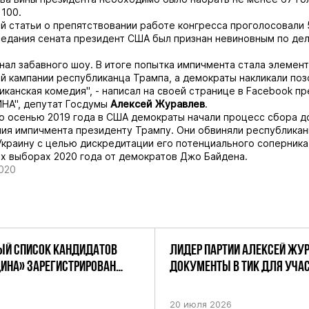
 100.
й статьи о препятствовании работе конгресса проголосовали 
седания сената президент США был признан невиновным по дел
нал забавного шоу. В итоге попытка импичмента стала элемен
 кампании республиканца Трампа, а демократы накликали поз
иканская комедия", - написал на своей странице в Facebook п
НА", депутат Госдумы
Алексей Журавлев
.
о осенью 2019 года в США демократы начали процесс сбора д
ия импичмента президенту Трампу. Они обвиняли республика
Украину
с целью дискредитации его потенциального соперника
х выборах 2020 года от демократов Джо Байдена.
020
Й СПИСОК КАНДИДАТОВ
ЛИДЕР ПАРТИИ АЛЕКСЕЙ ЖУ
ДИНА» ЗАРЕГИСТРИРОВАН
ДОКУМЕНТЫ В ТИК ДЛЯ УЧАС
НИЕМ ЦИК РФ
ПРЕДСТОЯЩИХ ВЫБОРАХ ДЕП
ПО НЕФТЕКАМСКОМУ ОДНОМ
20 июля 2026