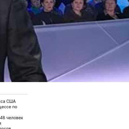
сса США
цессе по
 48 человек
я
лосов