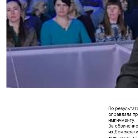
По результат
оправдала пр
импичменту.
За обвинение
из Демократи
доказательст