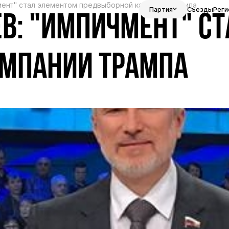
мент" стал элементом предвыборной кампании Трампа
Партия
Съезды
Реги
В: "ИМПИЧМЕНТ" С
МПАНИИ ТРАМПА