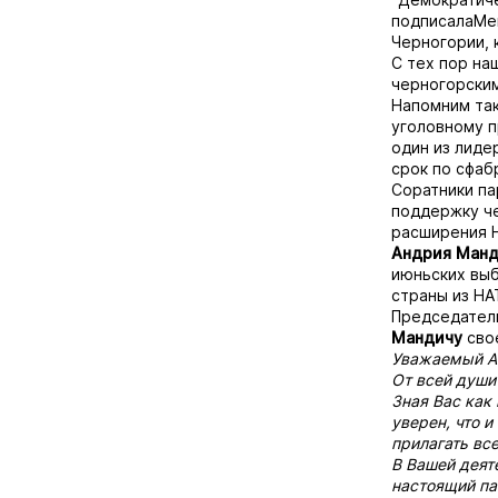
подписала
Ме
Черногории, 
С тех пор на
черногорским
Напомним так
уголовному п
один из лиде
срок
по сфаб
Соратники п
поддержку че
расширения Н
Андрия Ман
июньских выб
страны из НА
Председател
Мандичу
свое
Уважаемый А
От всей души
Зная Вас как
уверен, что и
прилагать вс
В Вашей деят
настоящий па