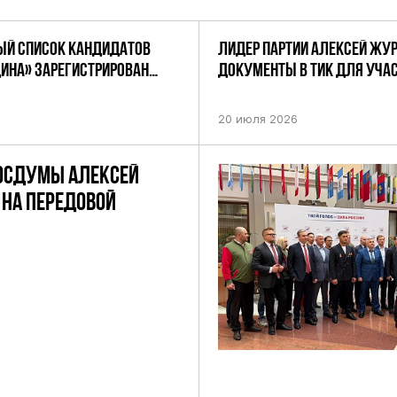
Й СПИСОК КАНДИДАТОВ
ЛИДЕР ПАРТИИ АЛЕКСЕЙ ЖУ
ДИНА» ЗАРЕГИСТРИРОВАН
ДОКУМЕНТЫ В ТИК ДЛЯ УЧАС
НИЕМ ЦИК РФ
ПРЕДСТОЯЩИХ ВЫБОРАХ ДЕП
ПО НЕФТЕКАМСКОМУ ОДНОМ
20 июля 2026
ОКРУГУ
ОСДУМЫ АЛЕКСЕЙ
НА ПЕРЕДОВОЙ