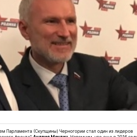
м Парламента (Скупщины) Черногории стал один из лидеров
еского фронта"
Андрия Мандич
. Напомним, что еще в 2016 го