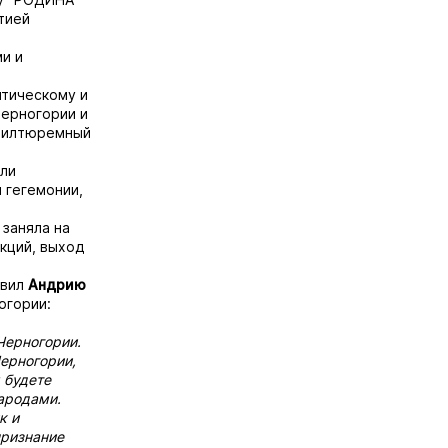
тией
и и
итическому и
Черногории и
чил
тюремный
ли
 гегемонии,
 заняла на
кций, выход
авил
Андрию
огории:
Черногории.
ерногории,
 будете
ародами.
к и
признание