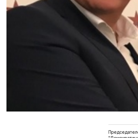
Председателе
"Демократич