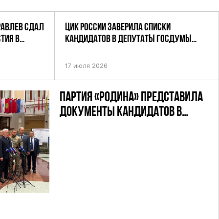
РАВЛЕВ СДАЛ
ЦИК РОССИИ ЗАВЕРИЛА СПИСКИ
ТИЯ В
КАНДИДАТОВ В ДЕПУТАТЫ ГОСДУМЫ
УТАТОВ ГД
ДЕВЯТОГО СОЗЫВА ПАРТИИ «РОДИНА»
АНДАТНОМУ
17 июля 2026
ПАРТИЯ «РОДИНА» ПРЕДСТАВИЛА
ДОКУМЕНТЫ КАНДИДАТОВ В
ДЕПУТАТЫ ГД РФ ДЕВЯТОГО
СОЗЫВА В ЦИК РФ