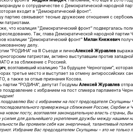
морандум о сотрудничестве с Демократической народной пар
которая входит в "Демократический фронт".
шу партию связывают тесные дружеские отношения с сербским
и патриотами.
же, что коалиция "Демократический фронт" подвергалась пол
реследованию. Так, глава Демократической народной партии 
ров коалиции "Демократический фронт"
Милан Кнежевич
полу
рикованному делу
.
артии "РОДИНА"
на III Съезде
и
лично
Алексей Журавлев
выража
рногорским патриотам, активно выступавшим против западной
АТО и за сближение с Россией.
дич
, возглавивший коалицию "За будущее Черногории", которая
орах третье место и выступает за отмену антироссийских сан
ТО, а также за отзыв признания Косова.
ь партии "РОДИНА", депутат Госдумы
Алексей Журавлев
отпр
 поздравление с избранием на пост спикера парламента Черн
ндрия!
 поздравляю Вас с избранием на пост председателя Скупщины 
 последовательного приверженца сближения России, Сербии и Ч
 на новом посту, возглавляя законодательную власть страны, Вы
е усилия для дальнейшего укрепления дружбы между нашими н
ельности Вы проявили себя как энергичный, талантливый полити
триот. Избрание Вас председателем Скупщины – это не только 