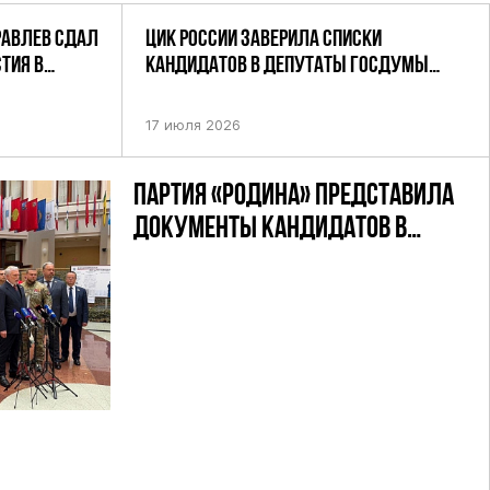
РАВЛЕВ СДАЛ
ЦИК РОССИИ ЗАВЕРИЛА СПИСКИ
ТИЯ В
КАНДИДАТОВ В ДЕПУТАТЫ ГОСДУМЫ
УТАТОВ ГД
ДЕВЯТОГО СОЗЫВА ПАРТИИ «РОДИНА»
АНДАТНОМУ
17 июля 2026
ПАРТИЯ «РОДИНА» ПРЕДСТАВИЛА
ДОКУМЕНТЫ КАНДИДАТОВ В
ДЕПУТАТЫ ГД РФ ДЕВЯТОГО
СОЗЫВА В ЦИК РФ