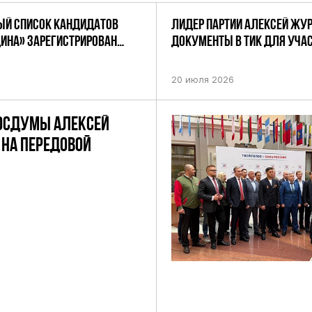
Й СПИСОК КАНДИДАТОВ
ЛИДЕР ПАРТИИ АЛЕКСЕЙ ЖУ
ДИНА» ЗАРЕГИСТРИРОВАН
ДОКУМЕНТЫ В ТИК ДЛЯ УЧАС
НИЕМ ЦИК РФ
ПРЕДСТОЯЩИХ ВЫБОРАХ ДЕП
ПО НЕФТЕКАМСКОМУ ОДНОМ
20 июля 2026
ОКРУГУ
ОСДУМЫ АЛЕКСЕЙ
НА ПЕРЕДОВОЙ