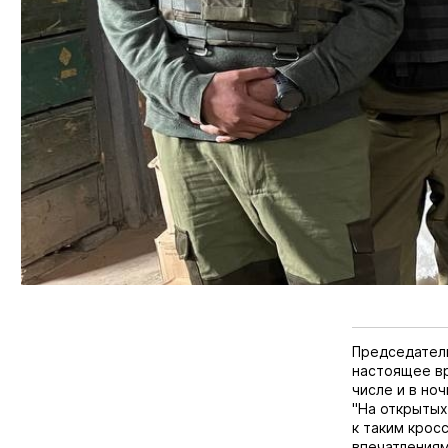
Председател
настоящее вр
числе и в но
"На открытых
к таким крос
впечатлениям