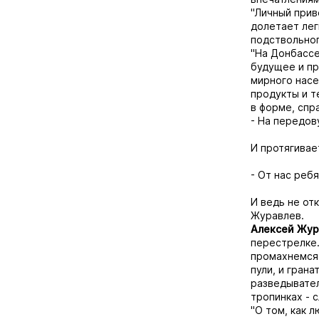
"Личный приве
долетает лег
подствольно
"На Донбассе
будущее и пр
мирного насе
продукты и т
в форме, спр
- На передо
И протягивае
- От нас реб
И ведь не от
Журавлев.
Алексей Жур
перестрелке. 
промахнемся.
пули, и грана
разведывател
тропинках - 
"О том, как 