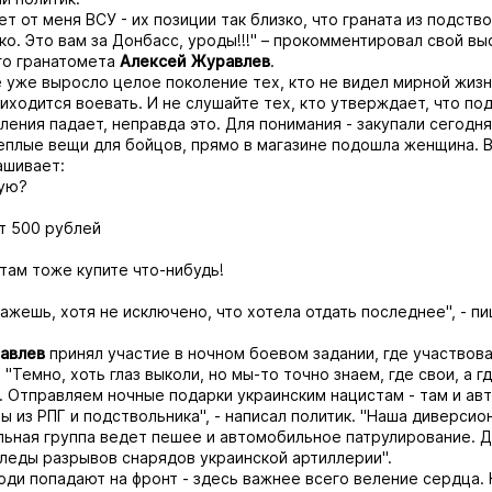
т от меня ВСУ - их позиции так близко, что граната из подств
ко. Это вам за Донбасс, уроды!!!" – прокомментировал свой вы
го гранатомета
Алексей
Журавлев
.
 уже выросло целое поколение тех, кто не видел мирной жизни
иходится воевать. И не слушайте тех, кто утверждает, что п
ления падает, неправда это. Для понимания - закупали сегодня
еплые вещи для бойцов, прямо в магазине подошла женщина. В
ашивает:
вую?
т 500 рублей
ятам тоже купите что-нибудь!
кажешь, хотя не исключено, что хотела отдать последнее", - п
авлев
принял участие в ночном боевом задании, где участвова
"Темно, хоть глаз выколи, но мы-то точно знаем, где свои, а г
 Отправляем ночные подарки украинским нацистам - там и ав
ты из РПГ и подствольника", - написал политик. "Наша диверсио
ьная группа ведет пешее и автомобильное патрулирование. 
следы разрывов снарядов украинской артиллерии".
люди попадают на фронт - здесь важнее всего веление сердца. 