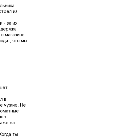
ольника
стрел из
 - за их
оддержка
 в магазине
идит, что мы
ишет
л в
де чужие. Не
томатные
нно-
Даже на
Когда ты