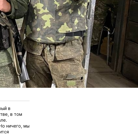
рый в
тве, в том
але
.
Но ничего, мы
ится