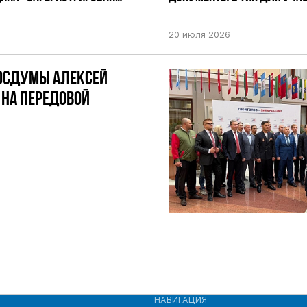
НИЕМ ЦИК РФ
ПРЕДСТОЯЩИХ ВЫБОРАХ ДЕП
ПО НЕФТЕКАМСКОМУ ОДНОМ
20 июля 2026
ОКРУГУ
ОСДУМЫ АЛЕКСЕЙ
НА ПЕРЕДОВОЙ
НАВИГАЦИЯ