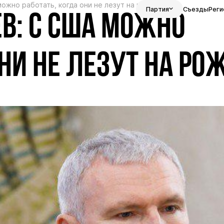
ожно работать, когда они не лезут на рожон
Партия
Съезды
Реги
В: С США МОЖНО
ОНИ НЕ ЛЕЗУТ НА РО