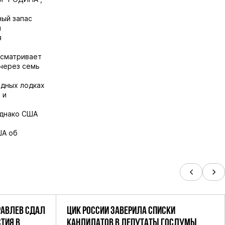
ный запас
й
я
усматривает
через семь
одных лодках
 и
однако США
ША об
РАВЛЕВ СДАЛ
ЦИК РОССИИ ЗАВЕРИЛА СПИСКИ
ТИЯ В
КАНДИДАТОВ В ДЕПУТАТЫ ГОСДУМЫ