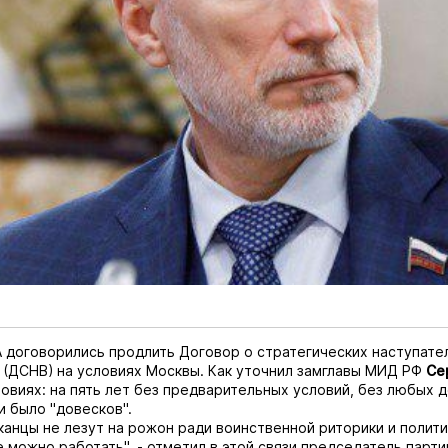
 договорились продлить Договор о стратегических наступате
(ДСНВ) на условиях Москвы. Как уточнил замглавы МИД РФ
Се
ловиях: на пять лет без предварительных условий, без любых 
и было "довесков".
канцы не лезут на рожон ради воинственной риторики и полити
е можно работать", - отметил в этой связи председатель парт