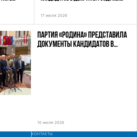
УТАТОВ ГД
ДЕВЯТОГО СОЗЫВА ПАРТИИ «РОДИНА»
АНДАТНОМУ
17 июля 2026
ПАРТИЯ «РОДИНА» ПРЕДСТАВИЛА
ДОКУМЕНТЫ КАНДИДАТОВ В
ДЕПУТАТЫ ГД РФ ДЕВЯТОГО
СОЗЫВА В ЦИК РФ
10 июля 2026
КОНТАКТЫ