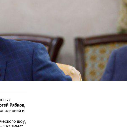
льных
ргей Рябков
,
дополнений и
ческого шоу,
ии "РОДИНА",