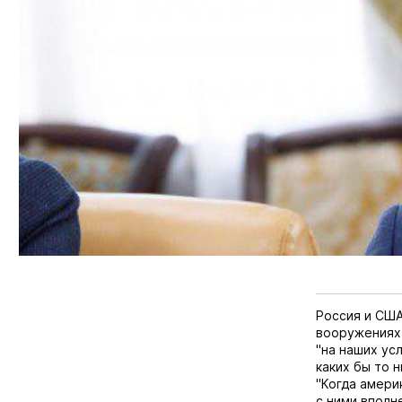
Россия и США
вооружениях 
"на наших ус
каких бы то н
"Когда амери
с ними вполн