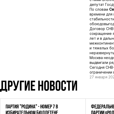
депутат Гос
По словам
Се
времени для 
стабильности
обоюдовыгод
Договор СНВ-
сокращение я
лет и в даль
межконтинент
и тяжелых бо
неразвернуты
Москва неодн
выдвигали ря
Сегодня СНВ
ограничении 
27 января 20
ДРУГИЕ НОВОСТИ
ПАРТИЯ "РОДИНА" - НОМЕР 7 В
ФЕДЕРАЛЬНЫ
ИЗБИРАТЕЛЬНОМ БЮЛЛЕТЕНЕ
ПАРТИИ «РО