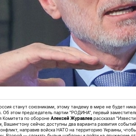
оссия станут союзниками, этому тандему в мире не будет ника
. Об этом председатель партии "РОДИНА", первый заместител
я Комитета по обороне
Алексей Журавлев
рассказал
"Извести
м, Вашингтону сейчас доступны два варианта развития событи
онфликт, направив войска НАТО на территорию Украины, чтобы
у. Второй — сломать былые шаблоны и пойти на дружеские о