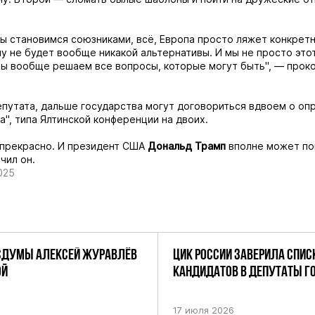
мы становимся союзниками, всё, Европа просто ляжет конкрет
у не будет вообще никакой альтернативы. И мы не просто это
ы вообще решаем все вопросы, которые могут быть", — прок
путата, дальше государства могут договориться вдвоем о о
а", типа Ялтинской конференции на двоих.
 прекрасно. И президент США
Дональд Трамп
вполне может по
чил он.
025
СДУМЫ АЛЕКСЕЙ ЖУРАВЛЁВ
ЦИК РОССИИ ЗАВЕРИЛА СПИС
ОЙ
КАНДИДАТОВ В ДЕПУТАТЫ 
ДЕВЯТОГО СОЗЫВА ПАРТИИ «
17 июля 2026