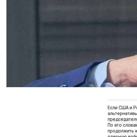
Если США и Р
альтернативы
председател
По его слова
продолжить к
ядерную войн