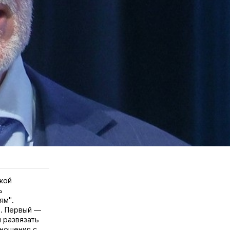
кой
ь
ям"
.
й. Первый —
 развязать
тношения с