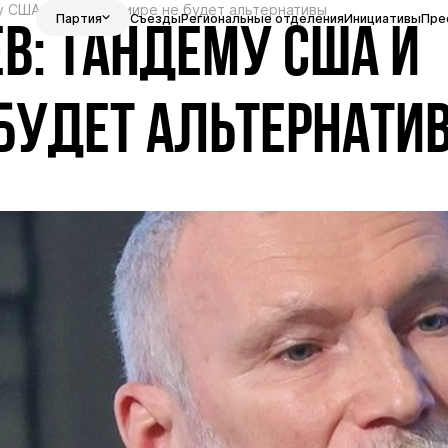
 США и России в мире не будет альтернативы
Партия
Съезды
Региональные отделения
Инициативы
Пре
В: ТАНДЕМУ США И
 БУДЕТ АЛЬТЕРНАТИ