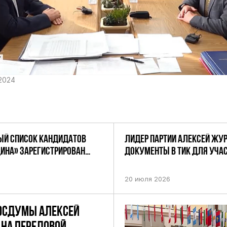
2024
Й СПИСОК КАНДИДАТОВ
ЛИДЕР ПАРТИИ АЛЕКСЕЙ ЖУ
ДИНА» ЗАРЕГИСТРИРОВАН
ДОКУМЕНТЫ В ТИК ДЛЯ УЧАС
НИЕМ ЦИК РФ
ПРЕДСТОЯЩИХ ВЫБОРАХ ДЕП
ПО НЕФТЕКАМСКОМУ ОДНОМ
20 июля 2026
ОКРУГУ
ОСДУМЫ АЛЕКСЕЙ