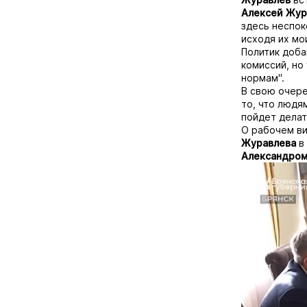
Алексей Жур
здесь неспоко
исходя их мо
Политик доба
комиссий, но
нормам".
В свою очер
то, что людя
пойдет делат
О рабочем ви
Журавлева
в 
Александро