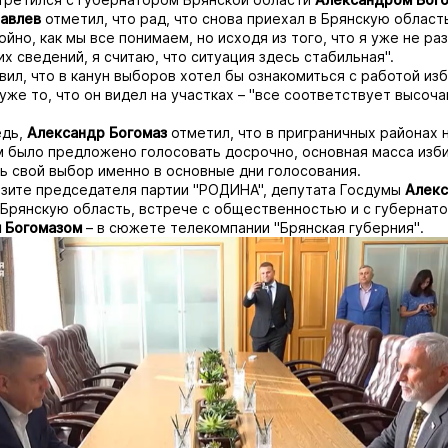
авлев
отметил, что рад, что снова приехал в Брянскую область
йно, как мы все понимаем, но исходя из того, что я уже не раз
их сведений, я считаю, что ситуация здесь стабильная".
вил, что в канун выборов хотел бы ознакомиться с работой из
 уже то, что он видел на участках – "все соответствует высоч
едь,
Александр Богомаз
отметил, что в приграничных районах 
м было предложено голосовать досрочно, основная масса изб
ь свой выбор именно в основные дни голосования.
зите председателя партии "РОДИНА", депутата Госдумы
Алекс
Брянскую область, встрече с общественностью и с губернат
м
Богомазом
–
в сюжете телекомпании "Брянская губерния"
.