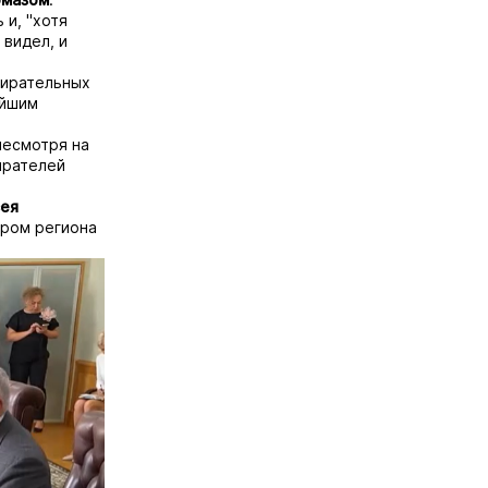
 и, "хотя
 видел, и
бирательных
айшим
несмотря на
ирателей
ея
ором региона