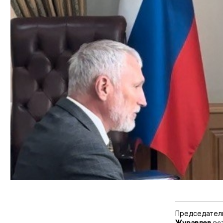
Председател
Журавлев
вст