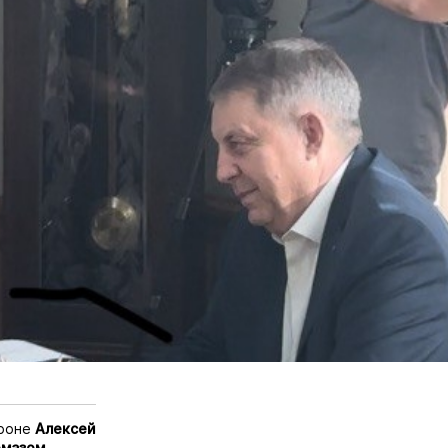
ороне
Алексей
омазом
.