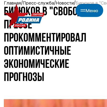
Главная
Пресс-служба
Новости
Бирюков в "Св
БИРЮКОВ В "СВОБОДНОЙ
Меню
ПРЕССЕ"
ПРОКОММЕНТИРОВАЛ
ОПТИМИСТИЧНЫЕ
ЭКОНОМИЧЕСКИЕ
ПРОГНОЗЫ