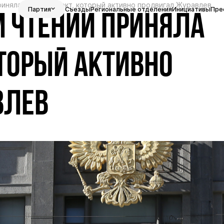
риняла законопроект, который активно продвигал Журавлев
Партия
Съезды
Региональные отделения
Инициативы
Пре
М ЧТЕНИИ ПРИНЯЛА
ТОРЫЙ АКТИВНО
ВЛЕВ