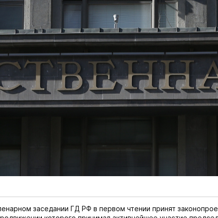
ленарном заседании ГД РФ в первом чтении принят законопроек
продвижении которого принимал активнейшее участие председ