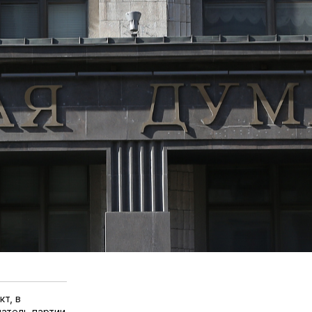
т, в
атель партии