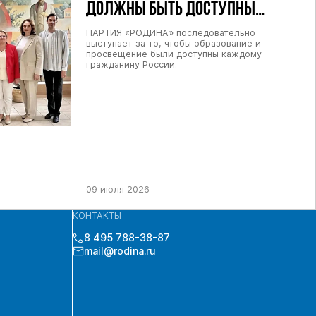
ДОЛЖНЫ БЫТЬ ДОСТУПНЫ
КАЖДОМУ ГРАЖДАНИНУ РОССИИ
ПАРТИЯ «РОДИНА» последовательно
выступает за то, чтобы образование и
просвещение были доступны каждому
гражданину России.
09 июля 2026
КОНТАКТЫ
8 495 788-38-87
mail@rodina.ru