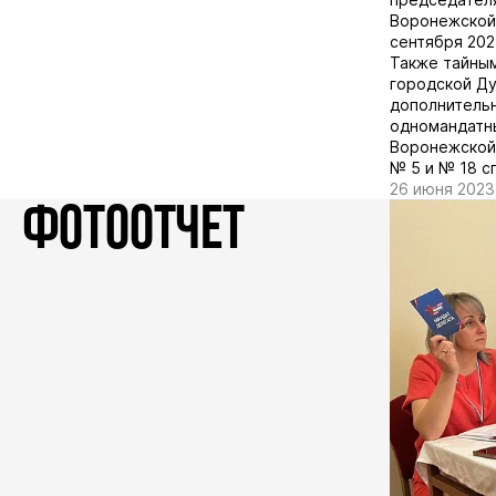
Воронежской 
сентября 202
Также тайным
городской Ду
дополнительн
одномандатны
Воронежской
№ 5 и № 18 с
26 июня 2023
ФОТООТЧЕТ