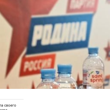
ла своего
тора