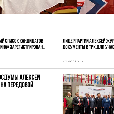
Й СПИСОК КАНДИДАТОВ
ЛИДЕР ПАРТИИ АЛЕКСЕЙ ЖУ
ДИНА» ЗАРЕГИСТРИРОВАН
ДОКУМЕНТЫ В ТИК ДЛЯ УЧАС
НИЕМ ЦИК РФ
ПРЕДСТОЯЩИХ ВЫБОРАХ ДЕП
ПО НЕФТЕКАМСКОМУ ОДНОМ
20 июля 2026
ОКРУГУ
ОСДУМЫ АЛЕКСЕЙ
НА ПЕРЕДОВОЙ