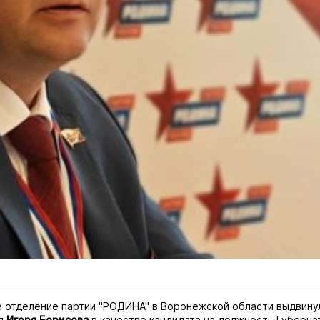
 отделение партии "РОДИНА" в Воронежской области выдвину
я
Игоря Борисова
в качестве кандидата на должность Губерна