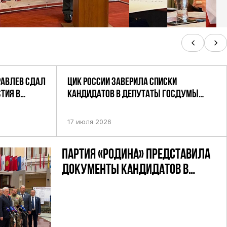
РАВЛЕВ СДАЛ
ЦИК РОССИИ ЗАВЕРИЛА СПИСКИ
ТИЯ В
КАНДИДАТОВ В ДЕПУТАТЫ ГОСДУМЫ
УТАТОВ ГД
ДЕВЯТОГО СОЗЫВА ПАРТИИ «РОДИНА»
АНДАТНОМУ
17 июля 2026
ПАРТИЯ «РОДИНА» ПРЕДСТАВИЛА
ДОКУМЕНТЫ КАНДИДАТОВ В
ДЕПУТАТЫ ГД РФ ДЕВЯТОГО
СОЗЫВА В ЦИК РФ