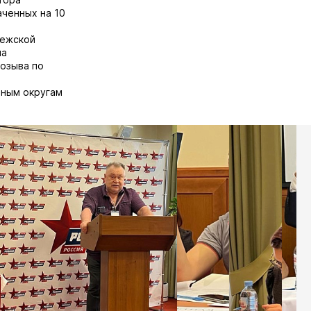
ченных на 10
нежской
на
озыва по
ьным округам