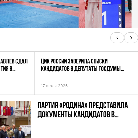
РАВЛЕВ СДАЛ
ЦИК РОССИИ ЗАВЕРИЛА СПИСКИ
ТИЯ В
КАНДИДАТОВ В ДЕПУТАТЫ ГОСДУМЫ
УТАТОВ ГД
ДЕВЯТОГО СОЗЫВА ПАРТИИ «РОДИНА»
АНДАТНОМУ
17 июля 2026
ПАРТИЯ «РОДИНА» ПРЕДСТАВИЛА
ДОКУМЕНТЫ КАНДИДАТОВ В
ДЕПУТАТЫ ГД РФ ДЕВЯТОГО
СОЗЫВА В ЦИК РФ