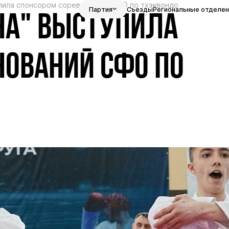
пила спонсором соревнований СФО по тхэквондо
Партия
Съезды
Региональные отделен
НА" ВЫСТУПИЛА
НОВАНИЙ СФО ПО