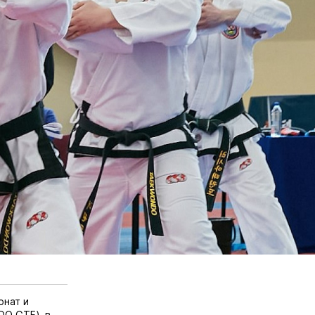
онат и
O GTF), в