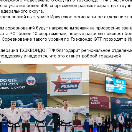
яло участие более 400 спортсменов разных возрастных групп
едерального округа.
ревнований выступило Иркутское региональное отделение па
ам соревнований будут направлены заявки на присвоение зван
орта РФ" более 10 спортсменам, первые разряды присвоят бо
 Соревнование такого уровня по Тхэквондо GTF проходят в И
едерация ТХЭКВОНДО ГТФ благодарит региональное отделени
поддержку и надеется, что это станет доброй традицией
5