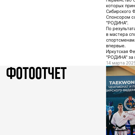
которых прин
Сибирского Ф
Спонсором со
"РОДИНА".
По результат
в мастера сп
спортсменам.
впервые.
Иркутская Ф
"РОДИНА" за 
14 марта 202
ФОТООТЧЕТ