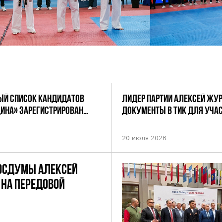
Й СПИСОК КАНДИДАТОВ
ЛИДЕР ПАРТИИ АЛЕКСЕЙ ЖУ
ДИНА» ЗАРЕГИСТРИРОВАН
ДОКУМЕНТЫ В ТИК ДЛЯ УЧАС
НИЕМ ЦИК РФ
ПРЕДСТОЯЩИХ ВЫБОРАХ ДЕП
ПО НЕФТЕКАМСКОМУ ОДНОМ
20 июля 2026
ОКРУГУ
ОСДУМЫ АЛЕКСЕЙ
НА ПЕРЕДОВОЙ