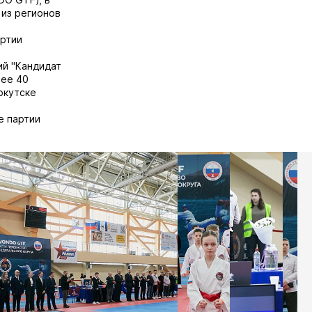
 из регионов
ртии
ий "Кандидат
лее 40
ркутске
е партии