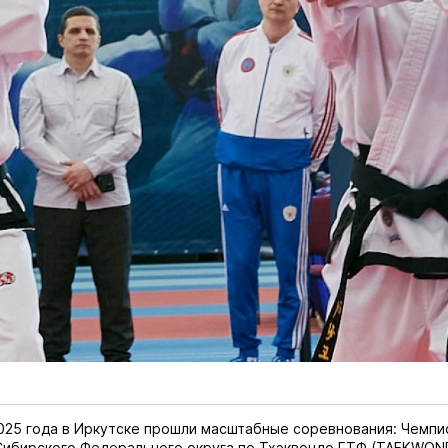
2025 года в Иркутске прошли масштабные соревнования: Чемпи
ибирского Федерального округа по Тхэквондо ГТФ (TAEKWOND