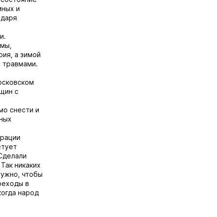
мных и
одаря
и.
мы,
рия, а зимой
с травмами.
осковском
щин с
мо снести и
дных
трации
етует
 Сделали
Так никаких
Нужно, чтобы
реходы в
когда народ