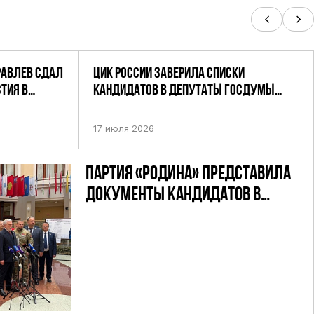
РАВЛЕВ СДАЛ
ЦИК РОССИИ ЗАВЕРИЛА СПИСКИ
ТИЯ В
КАНДИДАТОВ В ДЕПУТАТЫ ГОСДУМЫ
УТАТОВ ГД
ДЕВЯТОГО СОЗЫВА ПАРТИИ «РОДИНА»
АНДАТНОМУ
17 июля 2026
ПАРТИЯ «РОДИНА» ПРЕДСТАВИЛА
ДОКУМЕНТЫ КАНДИДАТОВ В
ДЕПУТАТЫ ГД РФ ДЕВЯТОГО
СОЗЫВА В ЦИК РФ