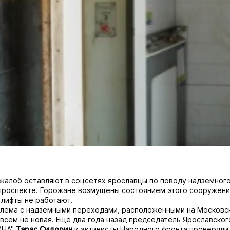
жалоб оставляют в соцсетях ярославцы по поводу надземног
роспекте. Горожане возмущены состоянием этого сооружения
 лифты не работают.
лема с надземными переходами, расположенными на Московс
всем не новая. Еще два года назад председатель Ярославског
ИНА"
Тарас Сидорин
и активисты Народного фронта проверяли