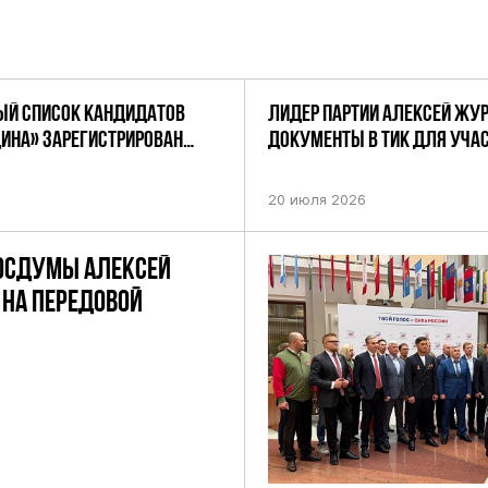
Й СПИСОК КАНДИДАТОВ
ЛИДЕР ПАРТИИ АЛЕКСЕЙ ЖУ
ДИНА» ЗАРЕГИСТРИРОВАН
ДОКУМЕНТЫ В ТИК ДЛЯ УЧАС
НИЕМ ЦИК РФ
ПРЕДСТОЯЩИХ ВЫБОРАХ ДЕП
ПО НЕФТЕКАМСКОМУ ОДНОМ
20 июля 2026
ОКРУГУ
ОСДУМЫ АЛЕКСЕЙ
НА ПЕРЕДОВОЙ