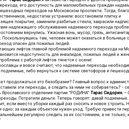
ерехода, его доступность для маломобильных граждан надзе
ешеходных переходов на Московском проспекте. Тогда, благ
ственников, недостатки устранили: восстановили плитку и
зящее покрытие, заменили разбитые стекла, закрасили надпис
твия надлежащего обслуживания надземного перехода пробле
состоянием вернулись. Ужасная вонь, мусор, грязь, антисанита
г. Поскользнувшись там, человек может оказаться в больнице 
реход опасен для пожилых людей.
тающих лифтов главной проблемой надземного перехода на М
ановится недоступность для инвалидов, пожилых людей и жен
 проблема с работой лифтов тянется с осени!
ославцы и вовсе считают, что надземные переходы необходи
 подземные, либо вернуться к системе светофоров и пешехо
ет продолжаться это безобразие? Главный вопрос к админис
оставили эти переходы, а следить за ними не собираетесь? - с
ь Ярославского отделения партии "РОДИНА"
Тарас Сидорин
. –
реходы. Потратили деньги. Теперь говорят: давай подземные. 
тит, если вместо уборки каждый раз сносить и новое строить. 
и одно: за каждым объектом нужен уход. Требую привести пе
дальнейшем регулярно следить за их состоянием, а не только, 
"