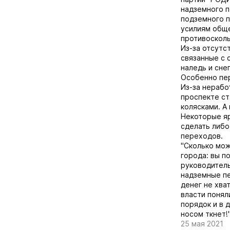
надземного п
подземного п
усилиям обще
противосколь
Из-за отсутс
связанные с 
наледь и сне
Особенно пе
Из-за нерабо
проспекте ст
колясками. А
Некоторые яр
сделать либо
переходов.
"Сколько мож
города: вы п
руководител
надземные пе
денег не хва
власти понял
порядок и в 
носом ткнет!
25 мая 2021