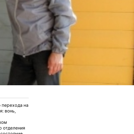
о перехода на
: вонь,
ком
о отделения
 состояние