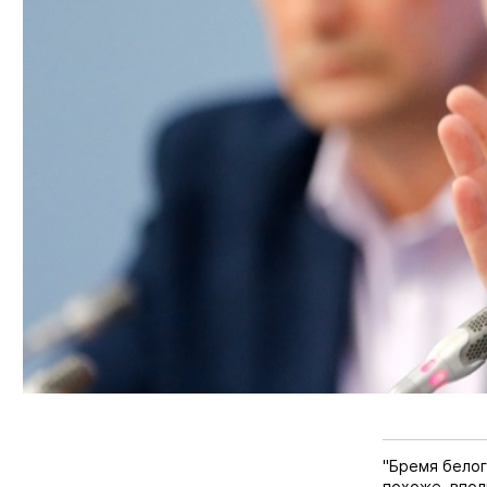
"Бремя белог
похоже, впол