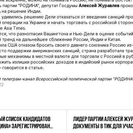
ь партии "РОДИНА", депутат Госдумы
Алексей Журавлев
проко
 на решение Индии.
 удивились решению Дели отказаться от введения санкций пр
й операции на Украине и начать торговать с российской сторо
 Asia Times.
ся, что разногласия Вашингтона и Нью-Дели в оценке событи
 тренд на дальнейшее сближение России, Индии и Китая.
ила США отказом бросить своего давнего союзника Россию из-
сто поддержки американских санкций, страна разработала тр
ые механизмы в местной валюте для торговли с Россией в руб
ожить излишки российских доходов в индийский рынок корпор
 говорится в статье.
телеграм-канал Всероссийской политической партии "РОДИНА
22
Й СПИСОК КАНДИДАТОВ
ЛИДЕР ПАРТИИ АЛЕКСЕЙ ЖУ
ДИНА» ЗАРЕГИСТРИРОВАН
ДОКУМЕНТЫ В ТИК ДЛЯ УЧАС