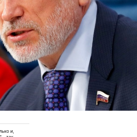
ько и,
 – так