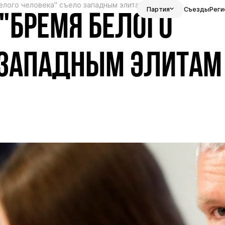
лого человека" съело западным элитам весь мозг
Партия
Съезды
Реги
"БРЕМЯ БЕЛОГО
 ЗАПАДНЫМ ЭЛИТАМ