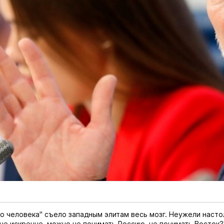
о человека" съело западным элитам весь мозг. Неужели настол
не искренне, можно не понимать Россию, не понимать Восток?"