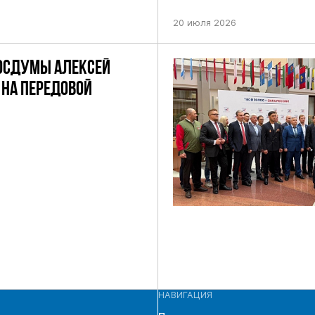
НИЕМ ЦИК РФ
ПРЕДСТОЯЩИХ ВЫБОРАХ ДЕП
ПО НЕФТЕКАМСКОМУ ОДНОМ
20 июля 2026
ОКРУГУ
ОСДУМЫ АЛЕКСЕЙ
НА ПЕРЕДОВОЙ
НАВИГАЦИЯ