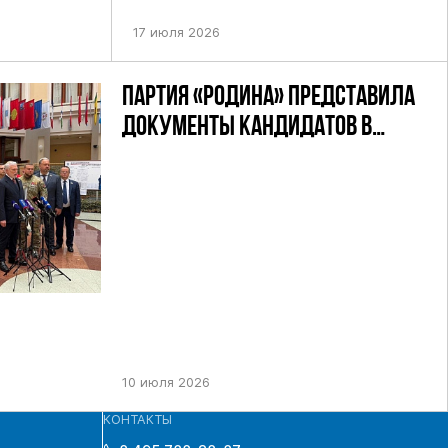
УТАТОВ ГД
ДЕВЯТОГО СОЗЫВА ПАРТИИ «РОДИНА»
АНДАТНОМУ
17 июля 2026
ПАРТИЯ «РОДИНА» ПРЕДСТАВИЛА
ДОКУМЕНТЫ КАНДИДАТОВ В
ДЕПУТАТЫ ГД РФ ДЕВЯТОГО
СОЗЫВА В ЦИК РФ
10 июля 2026
КОНТАКТЫ