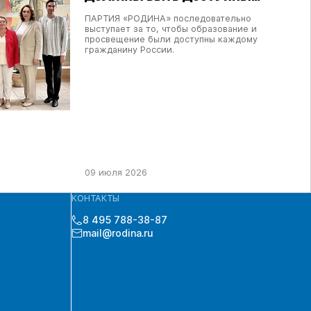
КАЖДОМУ ГРАЖДАНИНУ РОССИИ
ПАРТИЯ «РОДИНА» последовательно
выступает за то, чтобы образование и
просвещение были доступны каждому
гражданину России.
09 июля 2026
КОНТАКТЫ
8 495 788-38-87
mail@rodina.ru