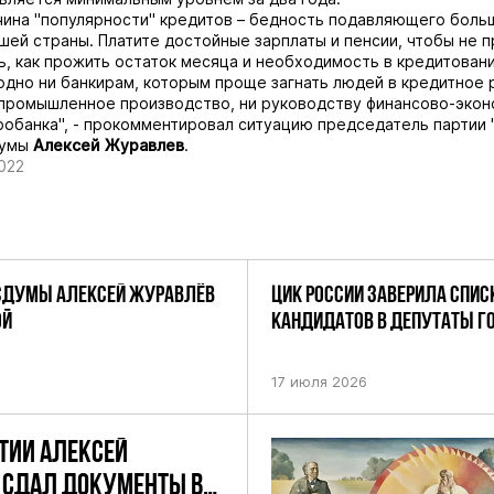
чина "популярности" кредитов – бедность подавляющего боль
шей страны. Платите достойные зарплаты и пенсии, чтобы не 
ь, как прожить остаток месяца и необходимость в кредитовани
одно ни банкирам, которым проще загнать людей в кредитное 
промышленное производство, ни руководству финансово-экон
робанка", - прокомментировал ситуацию председатель партии
думы
Алексей Журавлев
.
022
СДУМЫ АЛЕКСЕЙ ЖУРАВЛЁВ
ЦИК РОССИИ ЗАВЕРИЛА СПИС
ОЙ
КАНДИДАТОВ В ДЕПУТАТЫ 
ДЕВЯТОГО СОЗЫВА ПАРТИИ «
17 июля 2026
ТИИ АЛЕКСЕЙ
 СДАЛ ДОКУМЕНТЫ В