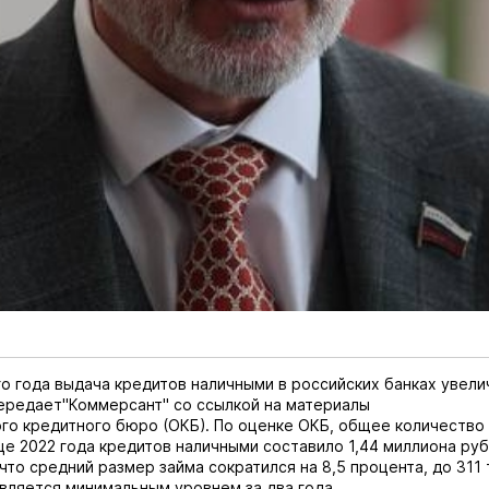
го года выдача кредитов наличными в российских банках увели
ередает
"Коммерсант" со ссылкой на материалы
го кредитного бюро (ОКБ)
. По оценке ОКБ, общее количество
е 2022 года кредитов наличными составило 1,44 миллиона руб
что средний размер займа сократился на 8,5 процента, до 311
является минимальным уровнем за два года.