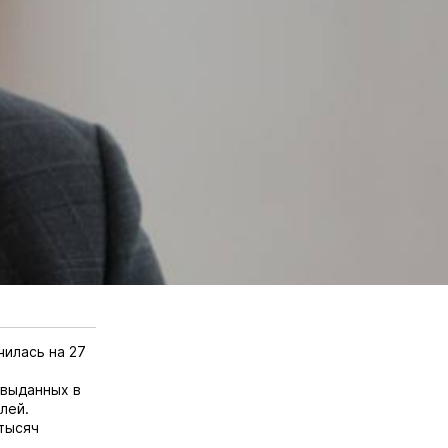
чилась на 27
 выданных в
лей.
 тысяч