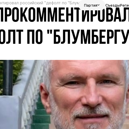
тировал российский "дефолт по "Блумбергу"
Партия
Съезды
Реги
 ПРОКОММЕНТИРОВА
ОЛТ ПО "БЛУМБЕРГУ