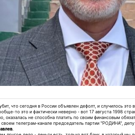
убит, что сегодня в России объявлен дефолт, и случилось это 
ообще-то это и фактически неверно - вот 17 августа 1998 стра
о, оказалась не способна платить по своим финансовым обязат
 своем телеграм-канале председатель партии "РОДИНА", депу
авлев
.
ем другое дело - деньги есть, только вот банк, в который мы 