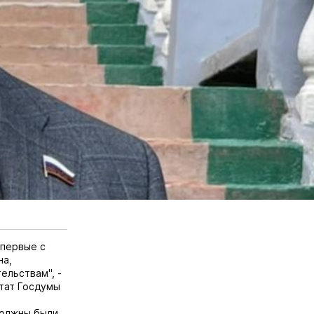
впервые с
на,
ельствам", -
тат Госдумы
должны были