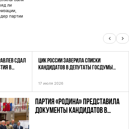
ряд ли
низации,
идер партии
РАВЛЕВ СДАЛ
ЦИК РОССИИ ЗАВЕРИЛА СПИСКИ
ТИЯ В
КАНДИДАТОВ В ДЕПУТАТЫ ГОСДУМЫ
УТАТОВ ГД
ДЕВЯТОГО СОЗЫВА ПАРТИИ «РОДИНА»
АНДАТНОМУ
17 июля 2026
ПАРТИЯ «РОДИНА» ПРЕДСТАВИЛА
ДОКУМЕНТЫ КАНДИДАТОВ В
ДЕПУТАТЫ ГД РФ ДЕВЯТОГО
СОЗЫВА В ЦИК РФ