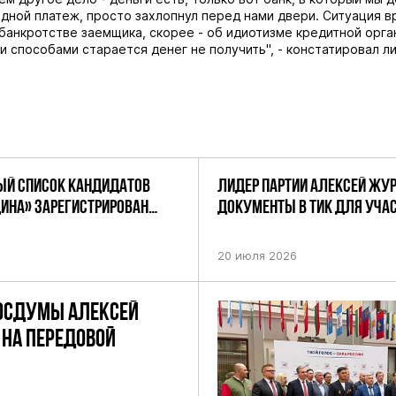
дной платеж, просто захлопнул перед нами двери. Ситуация в
банкротстве заемщика, скорее - об идиотизме кредитной орга
и способами старается денег не получить", - констатировал л
Й СПИСОК КАНДИДАТОВ
ЛИДЕР ПАРТИИ АЛЕКСЕЙ ЖУ
ДИНА» ЗАРЕГИСТРИРОВАН
ДОКУМЕНТЫ В ТИК ДЛЯ УЧАС
НИЕМ ЦИК РФ
ПРЕДСТОЯЩИХ ВЫБОРАХ ДЕП
ПО НЕФТЕКАМСКОМУ ОДНОМ
20 июля 2026
ОКРУГУ
ОСДУМЫ АЛЕКСЕЙ
НА ПЕРЕДОВОЙ