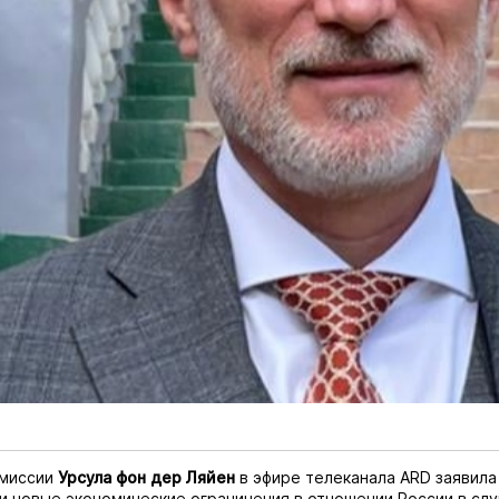
омиссии
Урсула фон дер Ляйен
в эфире телеканала ARD заявила
и новые экономические ограничения в отношении России в сл