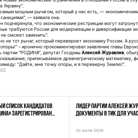
а Украину".
самым мощным рычагом, который у нас есть, — экономическим
 санкциями", —
заявила
она.
н подчеркнула, что экономические рестрикции могут затронут
рые требуются России для модернизации и диверсификации эк
 не сможет заменить".
вно не тот рычаг, который перевернет экономику России. А рус
 опоры!" – иронично прокомментировал заявление главы Еврок
ь партии "РОДИНА", депутат Госдумы
Алексей
Журавлев
, обыг
сказывание, приписываемое древнегреческому математику, фи
имеду: "Дайте, мне точку опоры, и я переверну Землю!".
022
Й СПИСОК КАНДИДАТОВ
ЛИДЕР ПАРТИИ АЛЕКСЕЙ ЖУ
ДИНА» ЗАРЕГИСТРИРОВАН
ДОКУМЕНТЫ В ТИК ДЛЯ УЧАС
НИЕМ ЦИК РФ
ПРЕДСТОЯЩИХ ВЫБОРАХ ДЕП
ПО НЕФТЕКАМСКОМУ ОДНОМ
20 июля 2026
ОКРУГУ