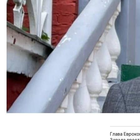
Глава Еврок
Запада ввест