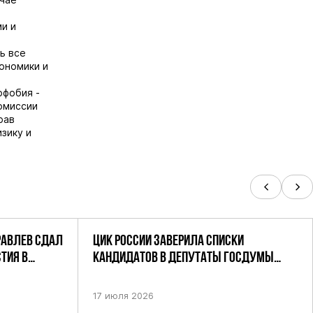
и и
ь все
ономики и
офобия -
омиссии
рав
зику и
РАВЛЕВ СДАЛ
ЦИК РОССИИ ЗАВЕРИЛА СПИСКИ
ТИЯ В
КАНДИДАТОВ В ДЕПУТАТЫ ГОСДУМЫ
УТАТОВ ГД
ДЕВЯТОГО СОЗЫВА ПАРТИИ «РОДИНА»
АНДАТНОМУ
17 июля 2026