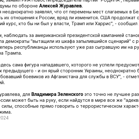
сдумы по обороне
Алексей Журавлев
.
я неоднократно заявлял, что от перемены мест слагаемых в Б
ть их отношения к России, вряд ли изменится. США продолжат 
ий курс, кто бы ни был у власти, Трамп или Харрис", - сообщил
м, наблюдать за американской президентской кампанией станов
ала демократы "вытащили из шкафа запылившийся сценарий" с 
теперь республиканцы используют уже раз сыгравшую им на р
а Трампа.
десь сама фигура нападавшего, которого не успели предусмо
ак предыдущего - и он ярый сторонник Украины, неоднократно
рбовавший боевиков из Афганистана для службы в ВСУ", - отме
й.
уравлева, для
Владимира Зеленского
это точно не лучшее ра
оссии может быть на руку, если найдутся в мире все же "адек
 силы, способные прямо говорить о террористическом харак
жима.
2024