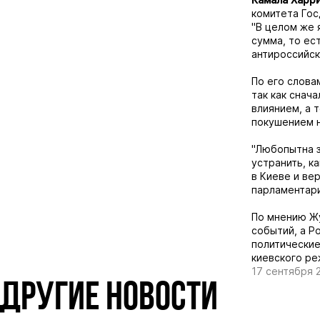
комитета Го
"В целом же 
сумма, то ес
антироссийск
По его слова
так как снач
влиянием, а 
покушением н
"Любопытна з
устранить, к
в Киеве и ве
парламентари
По мнению Ж
событий, а Р
политические
киевского ре
17 сентября 
ДРУГИЕ НОВОСТИ