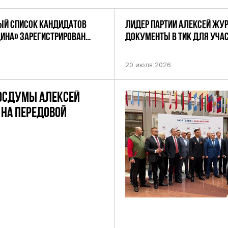
Й СПИСОК КАНДИДАТОВ
ЛИДЕР ПАРТИИ АЛЕКСЕЙ ЖУ
ДИНА» ЗАРЕГИСТРИРОВАН
ДОКУМЕНТЫ В ТИК ДЛЯ УЧАС
НИЕМ ЦИК РФ
ПРЕДСТОЯЩИХ ВЫБОРАХ ДЕП
ПО НЕФТЕКАМСКОМУ ОДНОМ
20 июля 2026
ОКРУГУ
ОСДУМЫ АЛЕКСЕЙ
НА ПЕРЕДОВОЙ