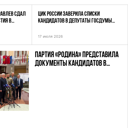
РАВЛЕВ СДАЛ
ЦИК РОССИИ ЗАВЕРИЛА СПИСКИ
ТИЯ В
КАНДИДАТОВ В ДЕПУТАТЫ ГОСДУМЫ
УТАТОВ ГД
ДЕВЯТОГО СОЗЫВА ПАРТИИ «РОДИНА»
АНДАТНОМУ
17 июля 2026
ПАРТИЯ «РОДИНА» ПРЕДСТАВИЛА
ДОКУМЕНТЫ КАНДИДАТОВ В
ДЕПУТАТЫ ГД РФ ДЕВЯТОГО
СОЗЫВА В ЦИК РФ