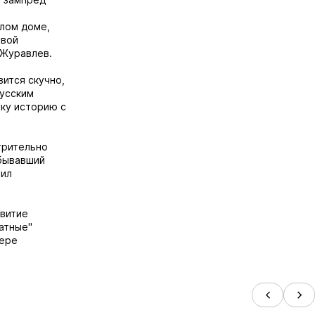
елом доме,
свой
 Журавлев.
ится скучно,
русским
уку историю с
трительно
 бывавший
тил
звитие
ватные"
тере