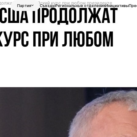
олжат антироссийский курс при любом президенте
Партия
Съезды
Региональные отделения
Инициативы
Пре
 США ПРОДОЛЖАТ
КУРС ПРИ ЛЮБОМ