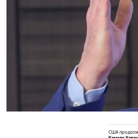
США продолжа
Камала
Харр