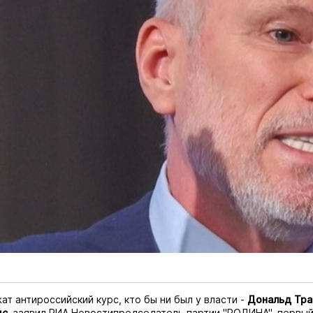
т антироссийский курс, кто бы ни был у власти -
Дональд Тра
ис
, заявил
РИА Новости
председатель партии "РОДИНА", первы