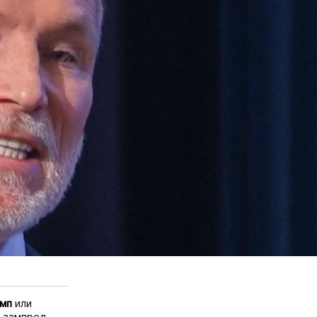
мп
или
й зампред