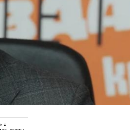
ь с
тель партии