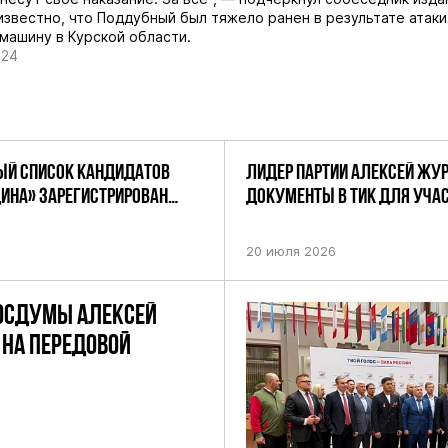
известно, что Поддубный был тяжело ранен в результате атаки
 машину в Курской области.
024
Й СПИСОК КАНДИДАТОВ
ЛИДЕР ПАРТИИ АЛЕКСЕЙ ЖУ
ДИНА» ЗАРЕГИСТРИРОВАН
ДОКУМЕНТЫ В ТИК ДЛЯ УЧАС
НИЕМ ЦИК РФ
ПРЕДСТОЯЩИХ ВЫБОРАХ ДЕП
ПО НЕФТЕКАМСКОМУ ОДНОМ
20 июля 2026
ОКРУГУ
ОСДУМЫ АЛЕКСЕЙ
НА ПЕРЕДОВОЙ