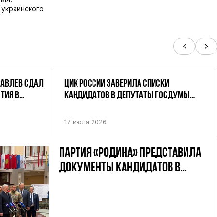
 украинского
РАВЛЕВ СДАЛ
ЦИК РОССИИ ЗАВЕРИЛА СПИСКИ
ТИЯ В
КАНДИДАТОВ В ДЕПУТАТЫ ГОСДУМЫ
УТАТОВ ГД
ДЕВЯТОГО СОЗЫВА ПАРТИИ «РОДИНА»
АНДАТНОМУ
17 июля 2026
ПАРТИЯ «РОДИНА» ПРЕДСТАВИЛА
ДОКУМЕНТЫ КАНДИДАТОВ В
ДЕПУТАТЫ ГД РФ ДЕВЯТОГО
СОЗЫВА В ЦИК РФ