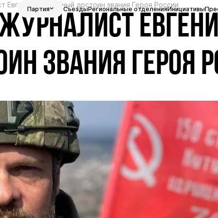
т Евгений Поддубный достоин звания Героя России
Партия
Съезды
Региональные отделения
Инициативы
Пре
 ЖУРНАЛИСТ ЕВГЕН
ИН ЗВАНИЯ ГЕРОЯ Р