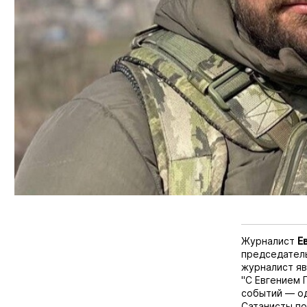
Журналист
Е
председател
журналист яв
"С Евгением 
событий — од
Сатанисты по