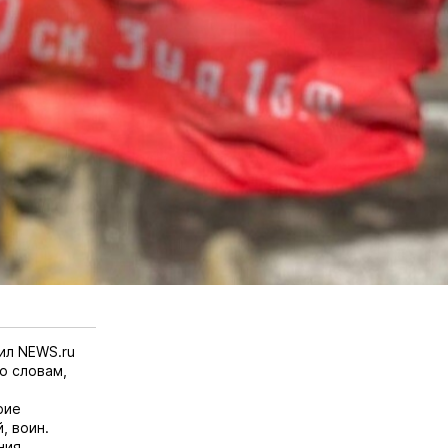
вил
NEWS.ru
го словам,
рие
, воин.
ния.