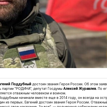
вгений Поддубный
достоин звания Героя России. Об этом зая
ь партии "РОДИНА", депутат Госдумы
Алексей Журавлев
. По е
ляется отважным человеком и воином.
Поддубным начинали вместе еще в 2014 году, он всегда на ост
ин из первых. Евгений достоин звания Героя России. Отважный
несут свое наказание. За все", — подчеркнул собеседник изда