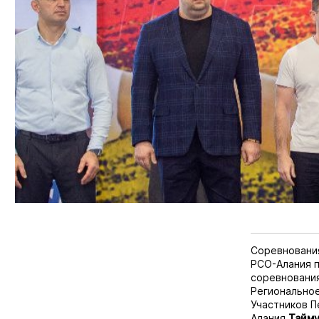
Соревнования
РСО-Алания п
соревнования
Региональное
Участников П
Алания
Тайму