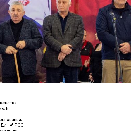
рвенства
з. В
евнований.
ОДИНА" РСО-
граждения