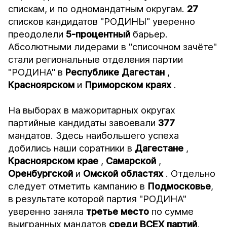
спискам, и по одномандатным округам.
27
списков кандидатов "РОДИНЫ" уверенно
преодолели
5-процентный
барьер.
Абсолютными лидерами в "списочном зачёте"
стали региональные отделения партии
"РОДИНА" в
Республике Дагестан
,
Красноярском
и
Приморском краях
.
На выборах в мажоритарных округах
партийные кандидаты завоевали
377
мандатов. Здесь наибольшего успеха
добились наши соратники в
Дагестане
,
Красноярском крае
,
Самарской
,
Оренбургской
и
Омской областях
. Отдельно
следует отметить кампанию в
Подмосковье
,
в результате которой партия "РОДИНА"
уверенно заняла
третье место
по сумме
выигранных мандатов
среди ВСЕХ партий
,