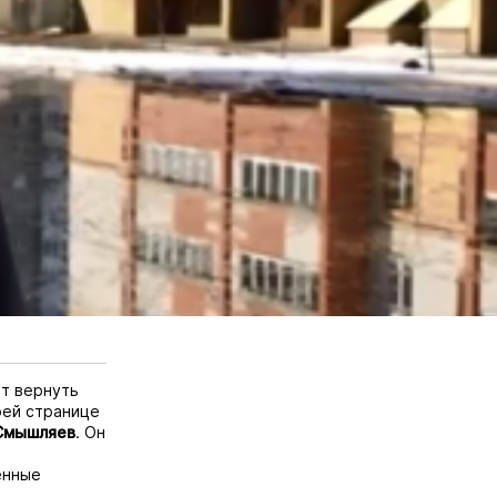
т вернуть
ей странице
Смышляев
. Он
енные