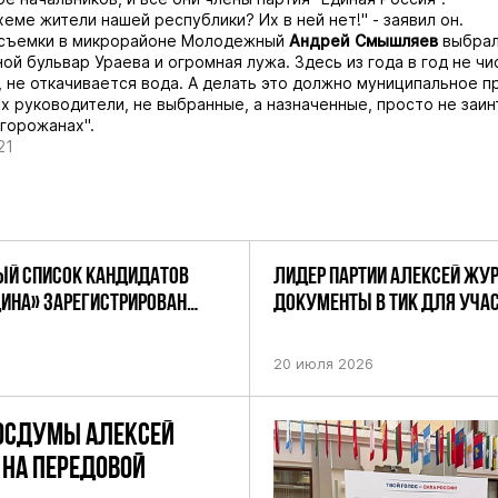
хеме жители нашей республики? Их в ней нет!" - заявил он.
съемки в микрорайоне Молодежный
Андрей Смышляев
выбрал
ой бульвар Ураева и огромная лужа. Здесь из года в год не чис
, не откачивается вода. А делать это должно муниципальное п
их руководители, не выбранные, а назначенные, просто не заи
 горожанах".
21
Й СПИСОК КАНДИДАТОВ
ЛИДЕР ПАРТИИ АЛЕКСЕЙ ЖУ
ДИНА» ЗАРЕГИСТРИРОВАН
ДОКУМЕНТЫ В ТИК ДЛЯ УЧАС
НИЕМ ЦИК РФ
ПРЕДСТОЯЩИХ ВЫБОРАХ ДЕП
ПО НЕФТЕКАМСКОМУ ОДНОМ
20 июля 2026
ОКРУГУ
ОСДУМЫ АЛЕКСЕЙ
НА ПЕРЕДОВОЙ