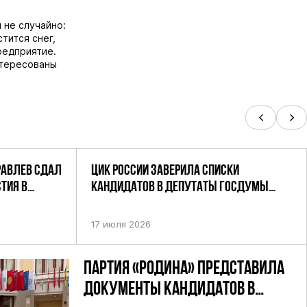
 не случайно:
тится снег,
редприятие.
нтересованы
РАВЛЕВ СДАЛ
ЦИК РОССИИ ЗАВЕРИЛА СПИСКИ
ТИЯ В
КАНДИДАТОВ В ДЕПУТАТЫ ГОСДУМЫ
УТАТОВ ГД
ДЕВЯТОГО СОЗЫВА ПАРТИИ «РОДИНА»
АНДАТНОМУ
17 июля 2026
ПАРТИЯ «РОДИНА» ПРЕДСТАВИЛА
ДОКУМЕНТЫ КАНДИДАТОВ В