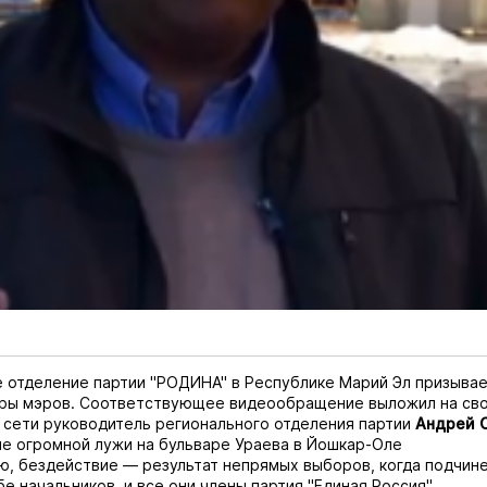
 отделение партии "РОДИНА" в Республике Марий Эл призывае
ры мэров. Соответствующее видеообращение выложил на сво
 сети руководитель регионального отделения партии
Андрей 
не огромной лужи на бульваре Ураева в Йошкар-Оле
ю, бездействие — результат непрямых выборов, когда подчин
е начальников, и все они члены партия "Единая Россия".