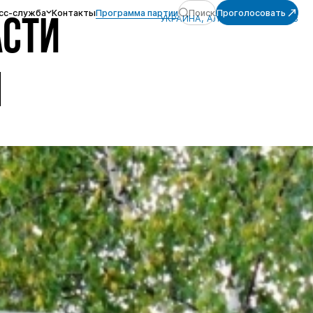
сс-служба
Контакты
Программа партии
Поиск
Проголосовать
УКРАИНА, АЛЕКСЕЙ ЖУРАВЛЁВ
АСТИ
П