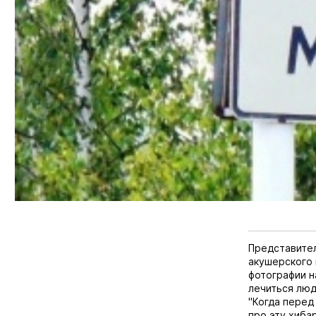
Представите
акушерского 
фотографии н
лечиться люд
"Когда перед
про эту хиба