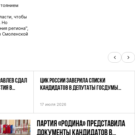
стоянием
ласти, чтобы
. Но
ния региона",
в Смоленской
РАВЛЕВ СДАЛ
ЦИК РОССИИ ЗАВЕРИЛА СПИСКИ
ТИЯ В
КАНДИДАТОВ В ДЕПУТАТЫ ГОСДУМЫ
УТАТОВ ГД
ДЕВЯТОГО СОЗЫВА ПАРТИИ «РОДИНА»
АНДАТНОМУ
17 июля 2026
ПАРТИЯ «РОДИНА» ПРЕДСТАВИЛА
ДОКУМЕНТЫ КАНДИДАТОВ В