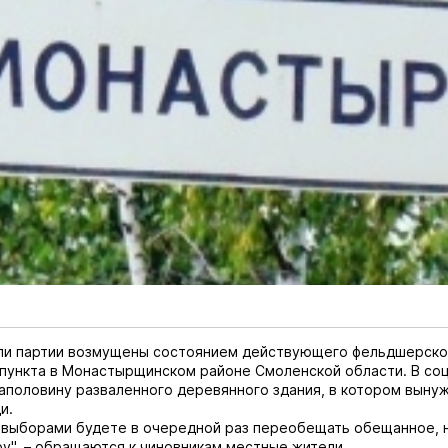
ли партии возмущены состоянием действующего фельдшерско
пункта в Монастырщинском районе Смоленской области. В со
аполовину разваленного деревянного здания, в котором выну
и.
 выборами будете в очередной раз переобещать обещанное, 
ру", – обращаются к чиновникам местные жители.