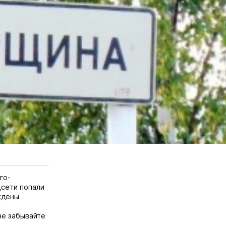
го-
цсети попали
ждены
не забывайте