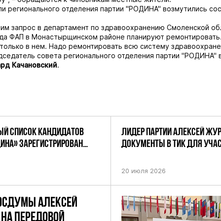
и регионального отделения партии "РОДИНА" возмутились со
им запрос в департамент по здравоохранению Смоленской об
гда ФАП в Монастырщинском районе планируют ремонтировать
только в нем. Надо ремонтировать всю систему здравоохране
дседатель совета регионального отделения партии "РОДИНА" 
ард
Качановский
.
Й СПИСОК КАНДИДАТОВ
ЛИДЕР ПАРТИИ АЛЕКСЕЙ ЖУ
ДИНА» ЗАРЕГИСТРИРОВАН
ДОКУМЕНТЫ В ТИК ДЛЯ УЧАС
НИЕМ ЦИК РФ
ПРЕДСТОЯЩИХ ВЫБОРАХ ДЕП
ПО НЕФТЕКАМСКОМУ ОДНОМ
20 июля 2026
ОКРУГУ
ОСДУМЫ АЛЕКСЕЙ
НА ПЕРЕДОВОЙ