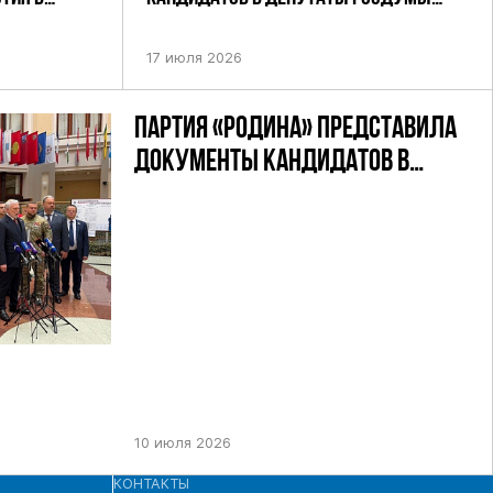
УТАТОВ ГД
ДЕВЯТОГО СОЗЫВА ПАРТИИ «РОДИНА»
АНДАТНОМУ
17 июля 2026
ПАРТИЯ «РОДИНА» ПРЕДСТАВИЛА
ДОКУМЕНТЫ КАНДИДАТОВ В
ДЕПУТАТЫ ГД РФ ДЕВЯТОГО
СОЗЫВА В ЦИК РФ
10 июля 2026
КОНТАКТЫ