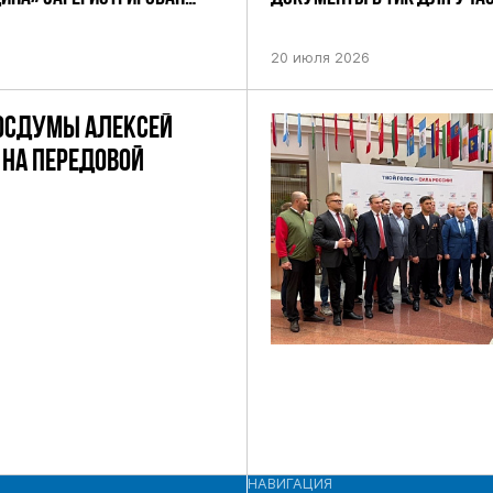
НИЕМ ЦИК РФ
ПРЕДСТОЯЩИХ ВЫБОРАХ ДЕП
ПО НЕФТЕКАМСКОМУ ОДНОМ
20 июля 2026
ОКРУГУ
ОСДУМЫ АЛЕКСЕЙ
НА ПЕРЕДОВОЙ
НАВИГАЦИЯ