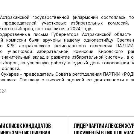
траханской государственной филармонии состоялась то
е председателей участковых избирательных комиссий, 
тогов выборов, состоявшихся в 2024 году.
венные письма Губернатора Астраханской области 
ой комиссии были вручены нашему однопартийцу Светла
лю КРК астраханского регионального отделения ПАРТИ
лю участковой избирательной комиссии Кировского ра
 значительный вклад в развитие избирательной системы, в 
выборов, за успешную работу в единый день голосования н
 области.
харев – председатель Совета реготделения ПАРТИИ «РОД
равляют Светлану с высокой оценкой ее деятельности и 
024
Й СПИСОК КАНДИДАТОВ
ЛИДЕР ПАРТИИ АЛЕКСЕЙ ЖУ
ДИНА» ЗАРЕГИСТРИРОВАН
ДОКУМЕНТЫ В ТИК ДЛЯ УЧАС