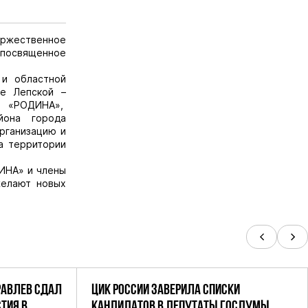
ржественное
посвященное
и областной
не Лепской –
И «РОДИНА»,
йона города
организацию и
а территории
ИНА» и члены
желают новых
РАВЛЕВ СДАЛ
ЦИК РОССИИ ЗАВЕРИЛА СПИСКИ
ТИЯ В
КАНДИДАТОВ В ДЕПУТАТЫ ГОСДУМЫ