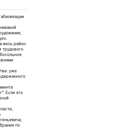
табилизации
 никакой
рудования,
цех.
а весь район
м трудового
ебосольное
своими
тва: уже
подержанного
амента
". Если это
еной
ласти,
а
геньевича,
брания по