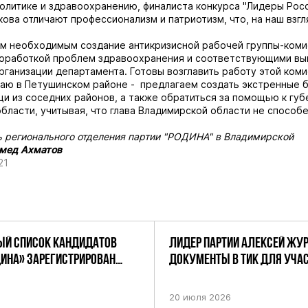
олитике и здравоохранению, финалиста конкурса "Лидеры Росс
ова отличают профессионализм и патриотизм, что, на наш взгл
м необходимым создание антикризисной рабочей группы-коми
роработкой проблем здравоохранения и соответствующими вы
рганизации департамента. Готовы возглавить работу этой коми
аю в Петушинском районе - предлагаем создать экстренные 
и из соседних районов, а также обратиться за помощью к гу
бласти, учитывая, что глава Владимирской области не способе
 регионального отделения партии "РОДИНА" в Владимирской
мед Ахматов
21
Й СПИСОК КАНДИДАТОВ
ЛИДЕР ПАРТИИ АЛЕКСЕЙ ЖУ
ДИНА» ЗАРЕГИСТРИРОВАН
ДОКУМЕНТЫ В ТИК ДЛЯ УЧАС
НИЕМ ЦИК РФ
ПРЕДСТОЯЩИХ ВЫБОРАХ ДЕП
ПО НЕФТЕКАМСКОМУ ОДНОМ
20 июля 2026