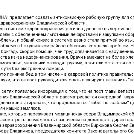
НА" предлагает создать антикризисную рабочую группу для с
здравоохранения Владимирской области.
л в системе здравоохранения региона давно не выдерживает
ндалы с обеспечением льготными лекарствами и закупками обо
блемы, и общий кризис в системе давно стали притчей во язы
облема в Петушинском районе обнажила комплекс проблем. Н
 бригады скорой помощи, чей труд оплачивается с нарушение
ства из-за недофинансирования. Врачи намекают на более хл
московье, чиновники разводят руками, а жители остаются со 
 сути без экстренной помощи.
что причина бед в том числе – в кадровой политике правительс
слухи, что на пост руководителя опять планируют назначить "
 сетях появилась информация о том, что на пост главы департ
ния Владимирской области рассматривается очередной "варяг
ждены констатировать, что продолжается "забег по граблям" ц
яч наших земляков.
зис, которые переживает медицинская сфера Владимирской об
рассмотреть возможность назначения на должность директор
 здравоохранения Владимирской области Бирюкова Сергея Ев
ода Владимира, председателя комитета Законодательного Со