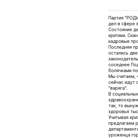
Партия "РОДИ
дел в сфере 
Состояние де
критики. Ска
кадровые про
Последняя пр
остались две
законодатель
соседнее Под
болячками по
Мы считаем, 
сейчас идут 
"варяга".
В социальных
здравоохране
так, то выну
здоровья тыс
Учитывая кри
предлагаем 
департамента
уроженца гор