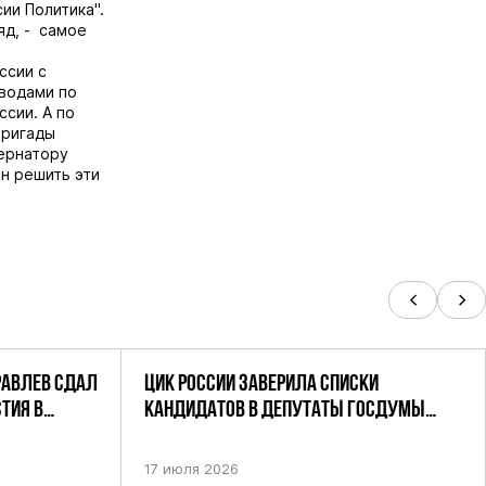
ии Политика".
яд, - самое
ссии с
водами по
ссии. А по
бригады
бернатору
н решить эти
РАВЛЕВ СДАЛ
ЦИК РОССИИ ЗАВЕРИЛА СПИСКИ
ТИЯ В
КАНДИДАТОВ В ДЕПУТАТЫ ГОСДУМЫ
УТАТОВ ГД
ДЕВЯТОГО СОЗЫВА ПАРТИИ «РОДИНА»
АНДАТНОМУ
17 июля 2026