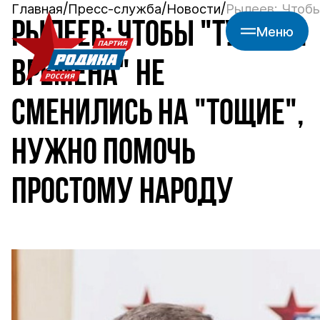
Главная
Пресс-служба
Новости
Рылеев: Чтобы
РЫЛЕЕВ: ЧТОБЫ "ТУЧНЫЕ
Меню
ВРЕМЕНА" НЕ
СМЕНИЛИСЬ НА "ТОЩИЕ",
НУЖНО ПОМОЧЬ
ПРОСТОМУ НАРОДУ