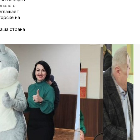
впало с
иглашает
горске на
наша страна