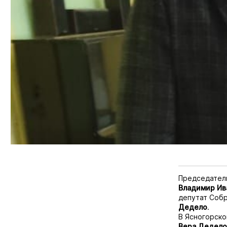
Председатель
Владимир
Ив
депутат Собр
Дедело
.
В Ясногорско
Вера
Дедело