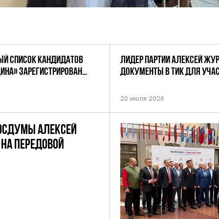
Й СПИСОК КАНДИДАТОВ
ЛИДЕР ПАРТИИ АЛЕКСЕЙ ЖУ
ДИНА» ЗАРЕГИСТРИРОВАН
ДОКУМЕНТЫ В ТИК ДЛЯ УЧАС
НИЕМ ЦИК РФ
ПРЕДСТОЯЩИХ ВЫБОРАХ ДЕП
ПО НЕФТЕКАМСКОМУ ОДНОМ
20 июля 2026
ОКРУГУ
ОСДУМЫ АЛЕКСЕЙ
НА ПЕРЕДОВОЙ