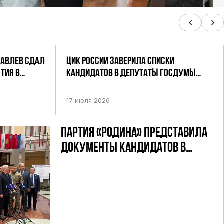
РАВЛЕВ СДАЛ
ЦИК РОССИИ ЗАВЕРИЛА СПИСКИ
ТИЯ В
КАНДИДАТОВ В ДЕПУТАТЫ ГОСДУМЫ
УТАТОВ ГД
ДЕВЯТОГО СОЗЫВА ПАРТИИ «РОДИНА»
АНДАТНОМУ
17 июля 2026
ПАРТИЯ «РОДИНА» ПРЕДСТАВИЛА
ДОКУМЕНТЫ КАНДИДАТОВ В
ДЕПУТАТЫ ГД РФ ДЕВЯТОГО
СОЗЫВА В ЦИК РФ