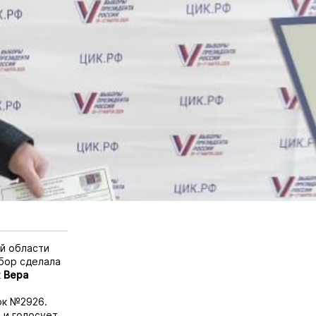
й области
бор сделала
к
Вера
ок №2926.
 и голосует