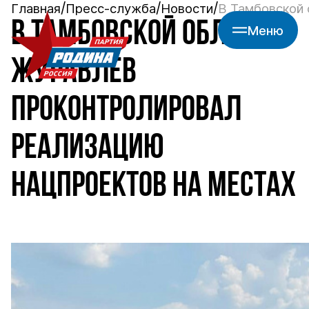
Главная
Пресс-служба
Новости
В Тамбовской 
В ТАМБОВСКОЙ ОБЛАСТИ
Меню
ЖУРАВЛЕВ
ПРОКОНТРОЛИРОВАЛ
РЕАЛИЗАЦИЮ
НАЦПРОЕКТОВ НА МЕСТАХ