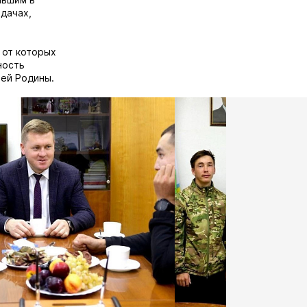
адачах,
 от которых
ность
ей Родины.