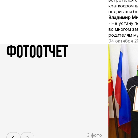
краткосрочны
подвигах и б
Владимир Ми
- Не устану 
во многом за
родителям му
04 октября 2
ФОТООТЧЕТ
3 фото