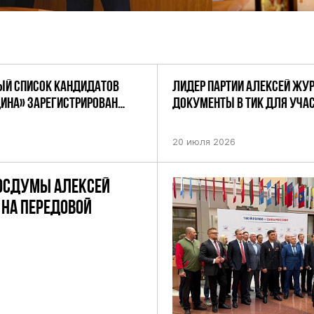
Й СПИСОК КАНДИДАТОВ
ЛИДЕР ПАРТИИ АЛЕКСЕЙ ЖУ
ДИНА» ЗАРЕГИСТРИРОВАН
ДОКУМЕНТЫ В ТИК ДЛЯ УЧАС
НИЕМ ЦИК РФ
ПРЕДСТОЯЩИХ ВЫБОРАХ ДЕП
ПО НЕФТЕКАМСКОМУ ОДНОМ
20 июля 2026
ОКРУГУ
ОСДУМЫ АЛЕКСЕЙ
НА ПЕРЕДОВОЙ