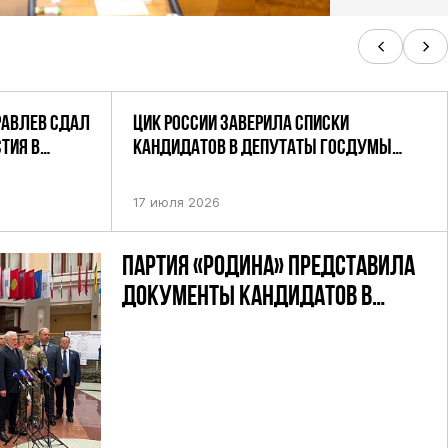
РАВЛЕВ СДАЛ
ЦИК РОССИИ ЗАВЕРИЛА СПИСКИ
ТИЯ В
КАНДИДАТОВ В ДЕПУТАТЫ ГОСДУМЫ
УТАТОВ ГД
ДЕВЯТОГО СОЗЫВА ПАРТИИ «РОДИНА»
АНДАТНОМУ
17 июля 2026
ПАРТИЯ «РОДИНА» ПРЕДСТАВИЛА
ДОКУМЕНТЫ КАНДИДАТОВ В
ДЕПУТАТЫ ГД РФ ДЕВЯТОГО
СОЗЫВА В ЦИК РФ