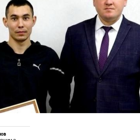
лов
ывшим в