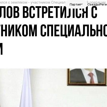
лся с земляком - участником Специальной военной операции
Партия
Съезды
Реги
ОВ ВСТРЕТИЛСЯ С
ТНИКОМ СПЕЦИАЛЬН
И