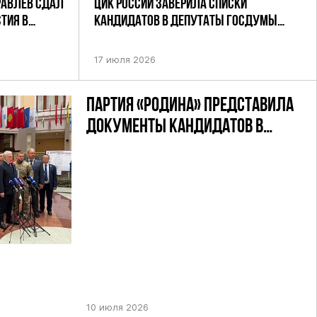
РАВЛЕВ СДАЛ
ЦИК РОССИИ ЗАВЕРИЛА СПИСКИ
ТИЯ В
КАНДИДАТОВ В ДЕПУТАТЫ ГОСДУМЫ
УТАТОВ ГД
ДЕВЯТОГО СОЗЫВА ПАРТИИ «РОДИНА»
АНДАТНОМУ
17 июля 2026
ПАРТИЯ «РОДИНА» ПРЕДСТАВИЛА
ДОКУМЕНТЫ КАНДИДАТОВ В
ДЕПУТАТЫ ГД РФ ДЕВЯТОГО
СОЗЫВА В ЦИК РФ
10 июля 2026