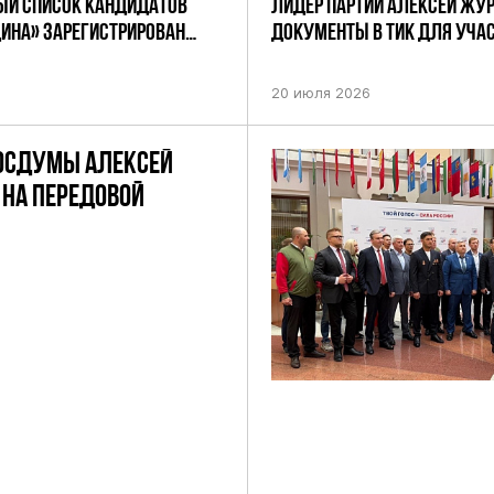
Й СПИСОК КАНДИДАТОВ
ЛИДЕР ПАРТИИ АЛЕКСЕЙ ЖУ
ДИНА» ЗАРЕГИСТРИРОВАН
ДОКУМЕНТЫ В ТИК ДЛЯ УЧАС
НИЕМ ЦИК РФ
ПРЕДСТОЯЩИХ ВЫБОРАХ ДЕП
ПО НЕФТЕКАМСКОМУ ОДНОМ
20 июля 2026
ОКРУГУ
ОСДУМЫ АЛЕКСЕЙ
НА ПЕРЕДОВОЙ