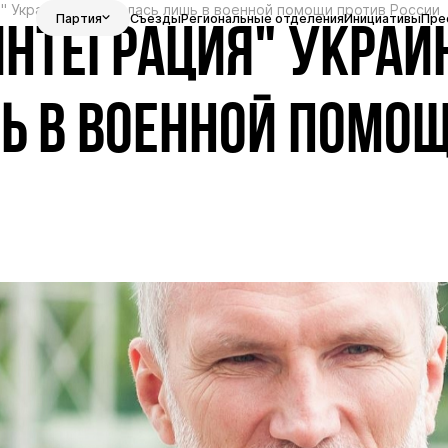
" Украины выражалась лишь в военной помощи против России
Партия
Съезды
Региональные отделения
Инициативы
Пре
ИНТЕГРАЦИЯ" УКРА
Ь В ВОЕННОЙ ПОМО