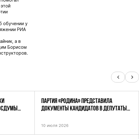
 этой
ртии
б обучении у
ряжении РИА
йник, а в
щим Борисом
нструкторов.
КИ
ПАРТИЯ «РОДИНА» ПРЕДСТАВИЛА
ГОСДУМЫ
ДОКУМЕНТЫ КАНДИДАТОВ В ДЕПУТАТЫ
РОДИНА»
ГД РФ ДЕВЯТОГО СОЗЫВА В ЦИК РФ
10 июля 2026