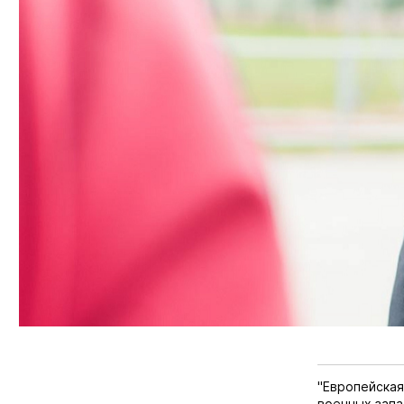
"Европейская
военных запа