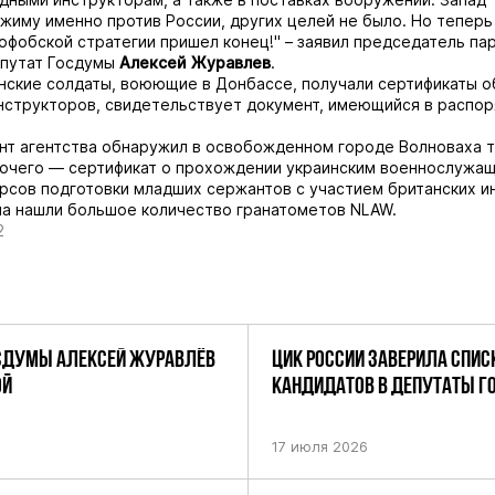
жиму именно против России, других целей не было. Но теперь
офобской стратегии пришел конец!" – заявил председатель па
путат Госдумы
Алексей Журавлев
.
инские солдаты, воюющие в Донбассе, получали сертификаты о
нструкторов, свидетельствует документ, имеющийся в распо
т агентства обнаружил в освобожденном городе Волноваха та
рочего — сертификат о прохождении украинским военнослужа
рсов подготовки младших сержантов с участием британских и
а нашли большое количество гранатометов NLAW.
2
СДУМЫ АЛЕКСЕЙ ЖУРАВЛЁВ
ЦИК РОССИИ ЗАВЕРИЛА СПИС
ОЙ
КАНДИДАТОВ В ДЕПУТАТЫ 
ДЕВЯТОГО СОЗЫВА ПАРТИИ «
17 июля 2026