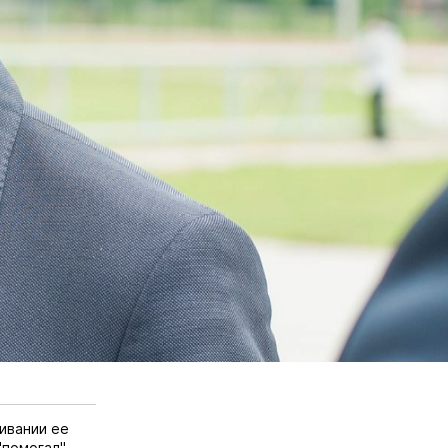
ивании ее
"помогал"