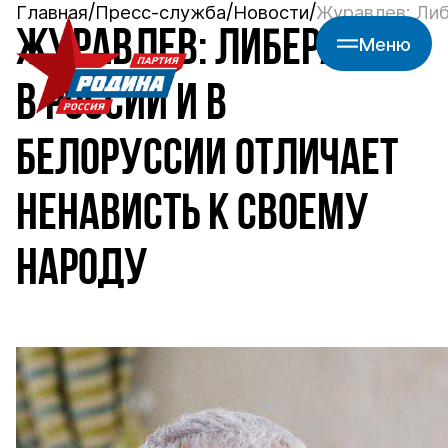
Главная
Пресс-служба
Новости
Журавлев: Либ
ЖУРАВЛЕВ: ЛИБЕРАЛОВ
Меню
В РОССИИ И В
БЕЛОРУССИИ ОТЛИЧАЕТ
НЕНАВИСТЬ К СВОЕМУ
НАРОДУ