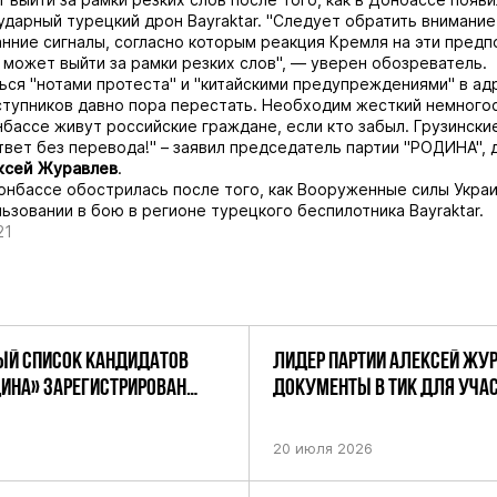
ударный турецкий дрон Bayraktar. "Следует обратить внимание
нние сигналы, согласно которым реакция Кремля на эти пред
 может выйти за рамки резких слов", — уверен обозреватель.
ься "нотами протеста" и "китайскими предупреждениями" в ад
тупников давно пора перестать. Необходим жесткий немного
нбассе живут российские граждане, если кто забыл. Грузински
твет без перевода!" – заявил председатель партии "РОДИНА", 
ксей Журавлев
.
онбассе обострилась после того, как Вооруженные силы Украи
ьзовании в бою в регионе турецкого беспилотника Bayraktar.
21
Й СПИСОК КАНДИДАТОВ
ЛИДЕР ПАРТИИ АЛЕКСЕЙ ЖУ
ДИНА» ЗАРЕГИСТРИРОВАН
ДОКУМЕНТЫ В ТИК ДЛЯ УЧАС
НИЕМ ЦИК РФ
ПРЕДСТОЯЩИХ ВЫБОРАХ ДЕП
ПО НЕФТЕКАМСКОМУ ОДНОМ
20 июля 2026
ОКРУГУ