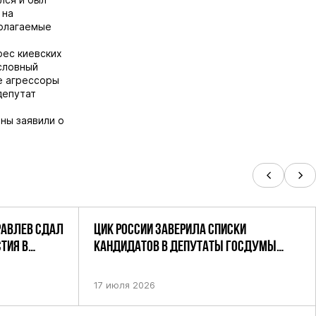
 на
полагаемые
рес киевских
словный
е агрессоры
депутат
ны заявили о
РАВЛЕВ СДАЛ
ЦИК РОССИИ ЗАВЕРИЛА СПИСКИ
ТИЯ В
КАНДИДАТОВ В ДЕПУТАТЫ ГОСДУМЫ
УТАТОВ ГД
ДЕВЯТОГО СОЗЫВА ПАРТИИ «РОДИНА»
АНДАТНОМУ
17 июля 2026