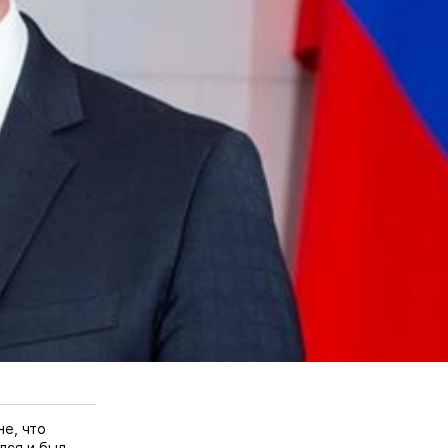
не, что
лся и был