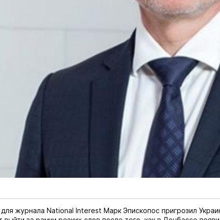
для журнала National Interest Марк Эпископос пригрозил Украи
 выйти за рамки резких слов после того, как в Донбассе появи