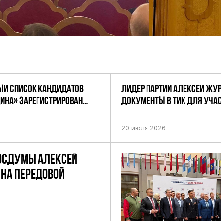
Й СПИСОК КАНДИДАТОВ
ЛИДЕР ПАРТИИ АЛЕКСЕЙ ЖУ
ДИНА» ЗАРЕГИСТРИРОВАН
ДОКУМЕНТЫ В ТИК ДЛЯ УЧАС
НИЕМ ЦИК РФ
ПРЕДСТОЯЩИХ ВЫБОРАХ ДЕП
ПО НЕФТЕКАМСКОМУ ОДНОМ
20 июля 2026
ОКРУГУ
ОСДУМЫ АЛЕКСЕЙ
НА ПЕРЕДОВОЙ