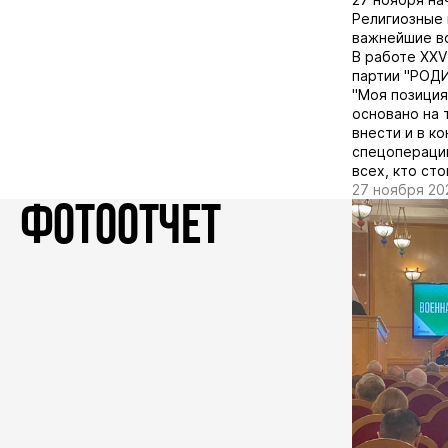
Религиозные 
важнейшие во
В работе XXV
партии "РОДИ
"Моя позиция
основано на 
внести и в к
спецоперации
всех, кто сто
27 ноября 20
ФОТООТЧЕТ