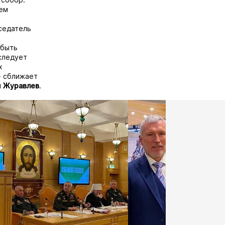
ем
седатель
 быть
следует
х
- сближает
й
Журавлев
.