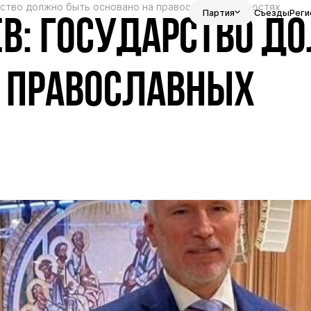
рство должно быть основано на православных ценностях
Партия
Съезды
Реги
В: ГОСУДАРСТВО Д
А ПРАВОСЛАВНЫХ