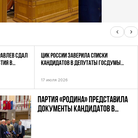
РАВЛЕВ СДАЛ
ЦИК РОССИИ ЗАВЕРИЛА СПИСКИ
ТИЯ В
КАНДИДАТОВ В ДЕПУТАТЫ ГОСДУМЫ
УТАТОВ ГД
ДЕВЯТОГО СОЗЫВА ПАРТИИ «РОДИНА»
АНДАТНОМУ
17 июля 2026
ПАРТИЯ «РОДИНА» ПРЕДСТАВИЛА
ДОКУМЕНТЫ КАНДИДАТОВ В
ДЕПУТАТЫ ГД РФ ДЕВЯТОГО
СОЗЫВА В ЦИК РФ