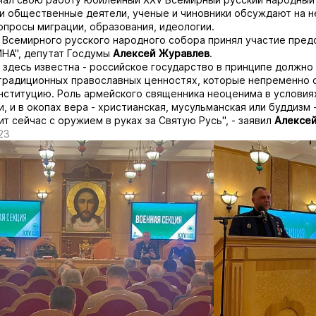
и общественные деятели, ученые и чиновники обсуждают на н
просы миграции, образования, идеологии.
 Всемирного русского народного собора принял участие пред
НА", депутат Госдумы
Алексей
Журавлев
.
 здесь известна - российское государство в принципе должно
традиционных православных ценностях, которые непременно 
онституцию. Роль армейского священника неоценима в условия
, и в окопах вера - христианская, мусульманская или буддизм 
ит сейчас с оружием в руках за Святую Русь", - заявил
Алексе
23